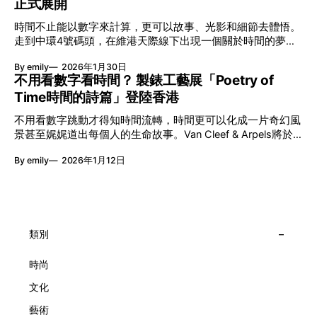
正式展開
本地建立屬於香港的共融創作生態。今年更首度與本地兩大旗
艦藝團強強聯手打造兩部深具意義的作品《遊延》及《弦上光
時間不止能以數字來計算，更可以故事、光影和細節去體悟。
影》，展開一場前所未有的藝術對話，擦下多元藝術下的流動
走到中環4號碼頭，在維港天際線下出現一個關於時間的夢幻
能量，全面開展一場無界限嘅藝術旅程。 第八屆「無限亮」
入口：Van Cleef & Arpels的「Poetry of Time時間的詩篇」展
以「你我不只一種想像」為題，從共融角度重新思索「差異」
By emily
2026年1月30日
覽。由即日至2月8日期間舉行，世家把一貫低調精緻的製錶語
的價值。不同能力人士是社會多樣性的一部分。每人皆擁有
不用看數字看時間？ 製錶工藝展「Poetry of
言搬離傳統店舖，放進公共場域，讓時間不只是腕上的個人物
「不同」能力與特質，當我們一齊生活、一齊創作、互相啟
Time時間的詩篇」登陸香港
件，而是一場可以與他人一同經歷的詩意旅程。 在碼頭打開
發，偏見與界線，也自然被藝術溶化。 「無限亮」2026精彩
「時間詩集」 走進展場尤如翻開一本時間詩集，藉由不同主
節目包括: 2月27日至3月1日：帕拉管弦樂團《無邊狂想曲》/
不用看數字跳動才得知時間流轉，時間更可以化成一片奇幻風
題呈現時間的無限想像。Van Cleef & Arpels的腕錶從來不是
音樂‧舞蹈 (開幕節目) 2月28日至3月1日：
景甚至娓娓道出每個人的生命故事。Van Cleef & Arpels將於1
由單純的機械與數字堆砌，更像是腕上的動人故事。 世家以
月24日至2月8日在中環4號碼頭舉行「Poetry of Time時間的
精湛的製錶技術與敘事美學為核心，讓每一枚腕錶都超越單純
By emily
2026年1月12日
詩篇」展覽，邀請大家走進由愛情故事、詩意星象、迷人自然
報時的功能，而是把稍縱即逝的瞬間凝結成可以反覆閱讀的畫
到芭蕾舞伶與仙子共同編織的多重宇宙，親身體驗世家在製錶
面，像是把一段關係，甚至一段記憶封存於錶盤之中。 自
工藝上的極致追求。 橋上的永恆約會 展覽以Alfred Van Cleef
1906年於巴黎芳登廣場創立以來，Van Cleef & Arpels一直追
與Estelle Arpels的愛情為序幕，奠定世家百年的浪漫基調。展
求文化傳承與創新。展覽以5個主題重組了世家的故事及詮釋
覽以此為序曲，精選展出Patrimony典藏系列的作品並劃分為5
時間的角度：愛情、詩意星象、迷人的大自然、芭蕾舞伶與仙
大主題展區，彰顯世家的核心價值。2010年，Van Cleef &
類別
子，以及訴說時間的珠寶。每個主題展區都有精美的佈置回應
Arpels推出Pont des Amoureux腕錶，這是第一款在日內瓦高
主題，引導觀眾在欣賞工藝同時產生情感的投射與共鳴。
級鐘錶大賞（Grand Prix d'Horlogerie de Genève）中獲獎的
時尚
系列腕錶。一對戀人在巴黎石橋緩緩靠近，每逢正午與午夜相
文化
擁而吻。雙逆跳機芯精準驅動這場機械浪漫，讓時間不再是抽
象概念，而是心跳的律動。 故事並未完結，2025年推出的
藝術