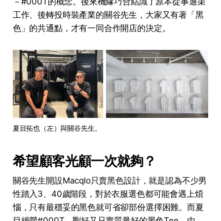
－#000T的概念。後來機緣巧合結識了原本從事通渠
工作、後轉投時裝產業的關谷先生，大家又有著「黑
色」的共通點，才有一同合作開店的決定。
夏目拓也（左）與關谷先生。
希望顧客光顧一次就夠？
關谷先生開設Macqlo只賣黑色設計，就是認為不少男
性踏入3、40歲階段，對於衣服選色都可能會遇上煩
惱，只有最穩妥的黑色就可省卻部份選擇困難。而夏
目經營#000T，剛好又只賣質量好的黑色Tee，由