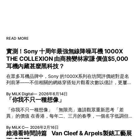
READ MORE
實測！Sony 十周年最強無線降噪耳機 1000X
THE COLLEXION 由商務變林家謙 價值$5,000
耳機內藏甚麼黑科技？
在眾多耳機品牌中，Sony 的1000X系列在坊間評價絕對是名
列前茅——不但相關的網絡穿搭短片觀看次數以億計，更屢獲
英國影音網年度最佳、連續數年奪得日本電子器材奧斯卡
By MiLK Digital
2026年6月14日
VGP 金獎，也是 Amazon 折扣日的大熱推介。
「你我不只一種想像」
「你我不只一種想像」 「無限亮」邀請觀眾重新思考「差
異」的價值 在香港，每年二、三月的春季，一個名字低調但
有力地發光—「無限亮」(No Limits) 。「無限亮」由香港藝術
By MiLK C
2026年2月16日
節與香港賽馬會慈善信託基金聯合呈獻，以共融藝術為核心，
維港看時間詩篇 Van Cleef & Arpels製錶工藝展
八年來不只是帶來無數來自世界各地的優秀節目，更致力於在