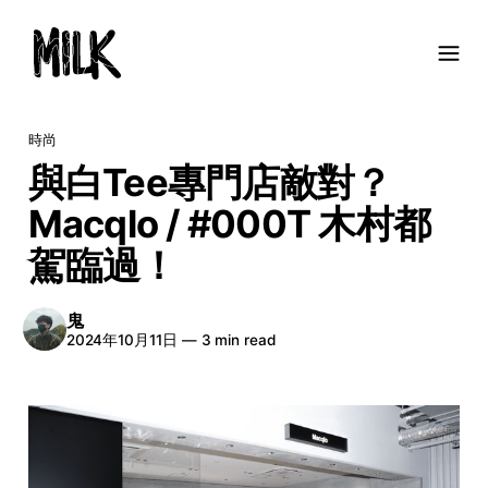
時尚
與白Tee專門店敵對？
Macqlo / #000T 木村都
駕臨過！
鬼
2024年10月11日
—
3 min read