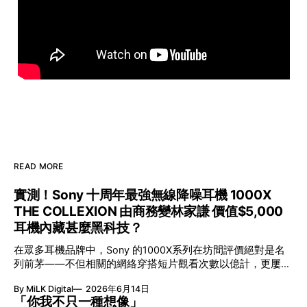
READ MORE
實測！Sony 十周年最強無線降噪耳機 1000X
THE COLLEXION 由商務變林家謙 價值$5,000
耳機內藏甚麼黑科技？
在眾多耳機品牌中，Sony 的1000X系列在坊間評價絕對是名
列前茅——不但相關的網絡穿搭短片觀看次數以億計，更屢獲
英國影音網年度最佳、連續數年奪得日本電子器材奧斯卡
By MiLK Digital
2026年6月14日
VGP 金獎，也是 Amazon 折扣日的大熱推介。
「你我不只一種想像」