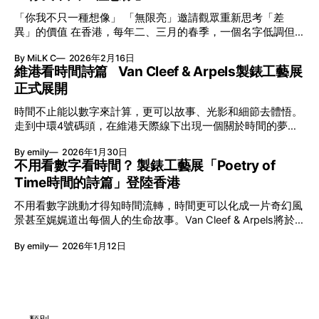
「你我不只一種想像」 「無限亮」邀請觀眾重新思考「差
異」的價值 在香港，每年二、三月的春季，一個名字低調但
有力地發光—「無限亮」(No Limits) 。「無限亮」由香港藝術
By MiLK C
2026年2月16日
節與香港賽馬會慈善信託基金聯合呈獻，以共融藝術為核心，
維港看時間詩篇 Van Cleef & Arpels製錶工藝展
八年來不只是帶來無數來自世界各地的優秀節目，更致力於在
正式展開
本地建立屬於香港的共融創作生態。今年更首度與本地兩大旗
艦藝團強強聯手打造兩部深具意義的作品《遊延》及《弦上光
時間不止能以數字來計算，更可以故事、光影和細節去體悟。
影》，展開一場前所未有的藝術對話，擦下多元藝術下的流動
走到中環4號碼頭，在維港天際線下出現一個關於時間的夢幻
能量，全面開展一場無界限嘅藝術旅程。 第八屆「無限亮」
入口：Van Cleef & Arpels的「Poetry of Time時間的詩篇」展
以「你我不只一種想像」為題，從共融角度重新思索「差異」
By emily
2026年1月30日
覽。由即日至2月8日期間舉行，世家把一貫低調精緻的製錶語
的價值。不同能力人士是社會多樣性的一部分。每人皆擁有
不用看數字看時間？ 製錶工藝展「Poetry of
言搬離傳統店舖，放進公共場域，讓時間不只是腕上的個人物
「不同」能力與特質，當我們一齊生活、一齊創作、互相啟
Time時間的詩篇」登陸香港
件，而是一場可以與他人一同經歷的詩意旅程。 在碼頭打開
發，偏見與界線，也自然被藝術溶化。 「無限亮」2026精彩
「時間詩集」 走進展場尤如翻開一本時間詩集，藉由不同主
節目包括: 2月27日至3月1日：帕拉管弦樂團《無邊狂想曲》/
不用看數字跳動才得知時間流轉，時間更可以化成一片奇幻風
題呈現時間的無限想像。Van Cleef & Arpels的腕錶從來不是
音樂‧舞蹈 (開幕節目) 2月28日至3月1日：
景甚至娓娓道出每個人的生命故事。Van Cleef & Arpels將於1
由單純的機械與數字堆砌，更像是腕上的動人故事。 世家以
月24日至2月8日在中環4號碼頭舉行「Poetry of Time時間的
精湛的製錶技術與敘事美學為核心，讓每一枚腕錶都超越單純
By emily
2026年1月12日
詩篇」展覽，邀請大家走進由愛情故事、詩意星象、迷人自然
報時的功能，而是把稍縱即逝的瞬間凝結成可以反覆閱讀的畫
到芭蕾舞伶與仙子共同編織的多重宇宙，親身體驗世家在製錶
面，像是把一段關係，甚至一段記憶封存於錶盤之中。 自
工藝上的極致追求。 橋上的永恆約會 展覽以Alfred Van Cleef
1906年於巴黎芳登廣場創立以來，Van Cleef & Arpels一直追
與Estelle Arpels的愛情為序幕，奠定世家百年的浪漫基調。展
求文化傳承與創新。展覽以5個主題重組了世家的故事及詮釋
覽以此為序曲，精選展出Patrimony典藏系列的作品並劃分為5
時間的角度：愛情、詩意星象、迷人的大自然、芭蕾舞伶與仙