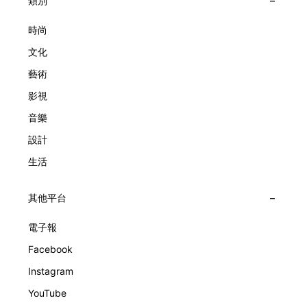
大主題展區，彰顯世家的核心價值。2010年，Van Cleef &
類別
子，以及訴說時間的珠寶。每個主題展區都有精美的佈置回應
Arpels推出Pont des Amoureux腕錶，這是第一款在日內瓦高
主題，引導觀眾在欣賞工藝同時產生情感的投射與共鳴。
級鐘錶大賞（Grand Prix d'Horlogerie de Genève）中獲獎的
時尚
系列腕錶。一對戀人在巴黎石橋緩緩靠近，每逢正午與午夜相
文化
擁而吻。雙逆跳機芯精準驅動這場機械浪漫，讓時間不再是抽
象概念，而是心跳的律動。 故事並未完結，2025年推出的
藝術
Lady Arpels Bal des Amoureux
影視
音樂
設計
生活
其他平台
電子報
Facebook
Instagram
YouTube