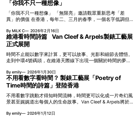
「你我不只一種想像」
「你我不只一種想像」 「無限亮」邀請觀眾重新思考「差
異」的價值 在香港，每年二、三月的春季，一個名字低調但
有力地發光—「無限亮」(No Limits) 。「無限亮」由香港藝術
By MiLK C
2026年2月16日
節與香港賽馬會慈善信託基金聯合呈獻，以共融藝術為核心，
維港看時間詩篇 Van Cleef & Arpels製錶工藝展
八年來不只是帶來無數來自世界各地的優秀節目，更致力於在
正式展開
本地建立屬於香港的共融創作生態。今年更首度與本地兩大旗
艦藝團強強聯手打造兩部深具意義的作品《遊延》及《弦上光
時間不止能以數字來計算，更可以故事、光影和細節去體悟。
影》，展開一場前所未有的藝術對話，擦下多元藝術下的流動
走到中環4號碼頭，在維港天際線下出現一個關於時間的夢幻
能量，全面開展一場無界限嘅藝術旅程。 第八屆「無限亮」
入口：Van Cleef & Arpels的「Poetry of Time時間的詩篇」展
以「你我不只一種想像」為題，從共融角度重新思索「差異」
By emily
2026年1月30日
覽。由即日至2月8日期間舉行，世家把一貫低調精緻的製錶語
的價值。不同能力人士是社會多樣性的一部分。每人皆擁有
不用看數字看時間？ 製錶工藝展「Poetry of
言搬離傳統店舖，放進公共場域，讓時間不只是腕上的個人物
「不同」能力與特質，當我們一齊生活、一齊創作、互相啟
Time時間的詩篇」登陸香港
件，而是一場可以與他人一同經歷的詩意旅程。 在碼頭打開
發，偏見與界線，也自然被藝術溶化。 「無限亮」2026精彩
「時間詩集」 走進展場尤如翻開一本時間詩集，藉由不同主
節目包括: 2月27日至3月1日：帕拉管弦樂團《無邊狂想曲》/
不用看數字跳動才得知時間流轉，時間更可以化成一片奇幻風
題呈現時間的無限想像。Van Cleef & Arpels的腕錶從來不是
音樂‧舞蹈 (開幕節目) 2月28日至3月1日：
景甚至娓娓道出每個人的生命故事。Van Cleef & Arpels將於1
由單純的機械與數字堆砌，更像是腕上的動人故事。 世家以
月24日至2月8日在中環4號碼頭舉行「Poetry of Time時間的
精湛的製錶技術與敘事美學為核心，讓每一枚腕錶都超越單純
By emily
2026年1月12日
詩篇」展覽，邀請大家走進由愛情故事、詩意星象、迷人自然
報時的功能，而是把稍縱即逝的瞬間凝結成可以反覆閱讀的畫
到芭蕾舞伶與仙子共同編織的多重宇宙，親身體驗世家在製錶
面，像是把一段關係，甚至一段記憶封存於錶盤之中。 自
工藝上的極致追求。 橋上的永恆約會 展覽以Alfred Van Cleef
1906年於巴黎芳登廣場創立以來，Van Cleef & Arpels一直追
與Estelle Arpels的愛情為序幕，奠定世家百年的浪漫基調。展
求文化傳承與創新。展覽以5個主題重組了世家的故事及詮釋
覽以此為序曲，精選展出Patrimony典藏系列的作品並劃分為5