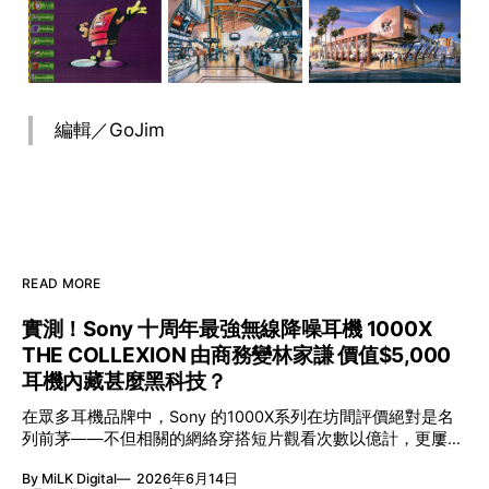
編輯／GoJim
READ MORE
實測！Sony 十周年最強無線降噪耳機 1000X
THE COLLEXION 由商務變林家謙 價值$5,000
耳機內藏甚麼黑科技？
在眾多耳機品牌中，Sony 的1000X系列在坊間評價絕對是名
列前茅——不但相關的網絡穿搭短片觀看次數以億計，更屢獲
英國影音網年度最佳、連續數年奪得日本電子器材奧斯卡
By MiLK Digital
2026年6月14日
VGP 金獎，也是 Amazon 折扣日的大熱推介。