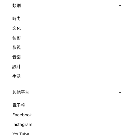
時間的角度：愛情、詩意星象、迷人的大自然、芭蕾舞伶與仙
大主題展區，彰顯世家的核心價值。2010年，Van Cleef &
類別
子，以及訴說時間的珠寶。每個主題展區都有精美的佈置回應
Arpels推出Pont des Amoureux腕錶，這是第一款在日內瓦高
主題，引導觀眾在欣賞工藝同時產生情感的投射與共鳴。
級鐘錶大賞（Grand Prix d'Horlogerie de Genève）中獲獎的
時尚
系列腕錶。一對戀人在巴黎石橋緩緩靠近，每逢正午與午夜相
文化
擁而吻。雙逆跳機芯精準驅動這場機械浪漫，讓時間不再是抽
象概念，而是心跳的律動。 故事並未完結，2025年推出的
藝術
Lady Arpels Bal des Amoureux
影視
音樂
設計
生活
其他平台
電子報
Facebook
Instagram
YouTube