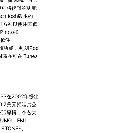
接相機、攝錄機、音樂
也可將複雜的功能
intosh版本的
，但對方卻以使用率低
Photo和
理軟件
錄功能，更與iPod
時亦可在iTunes
S在2002年提出
0.7美元歸唱片公
非整張專輯，令各大
UMG
、
EMI
、
STONES、