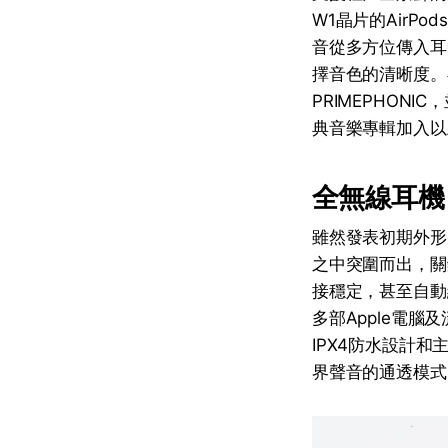
W1晶片的AirPo
音從多方位傳入耳中
擇音色的清晰度。
PRIMEPHON
典音樂專輯加入以
全無線耳機 Ai
雖然發表初期外形
之中突圍而出，關
接穩定，甚至自動經
多部Apple電腦
IPX4防水設計
界聲音的通透模式