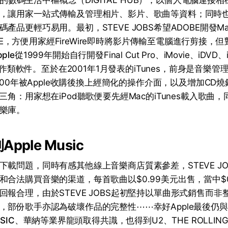
S提倡的數碼生活中樞概念（DIGITAL HUB），以個人電腦連
，讓用家一站式傳輸及管理相片、影片、歌曲等資料；同時
產品更輕巧易用。最初，STEVE JOBS希望ADOBE開發Mac
MIERE，方便用家經FireWire即時將影片傳輸至電腦進行剪接
pple
從1999年開始自行開發Final Cut Pro、iMovie、iDVD、i
等創作類軟件。至於在2001年1月發表的iTunes，前身是音樂管
2000年被Apple收購後換上經簡化的操作介面，以及增加CD燒
三角：用家想在iPod聽歌便要先經Mac的iTunes載入歌曲，同
樂庫。
Apple Music
載問題，同時有感其他線上音樂商店質素參差，STEVE JOB
和合法購買音樂的渠道，每首歌曲以$0.99美元出售，當中$
回報合理，由於STEVE JOBS起初堅持以單曲形式銷售而
，部份歌手亦認為破壞作品的完整性⋯⋯幸好Apple最後仍與
SIC
、
華納
等業界龍頭取得共識，也得到U2、THE ROLLING 