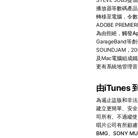
STEVE JOB
播放器等數碼產品
轉移至電腦，令數碼
ADOBE PRE
為由拒絕，觸發
A
GarageBand
SOUNDJAM，
及Mac電腦組成鐵
更有系統地管理音
由iTunes 到
為遏止盜版和非法下
建立更簡單、安全
司所有。不過縱使
唱片公司有所顧慮
BMG
、
SONY MU