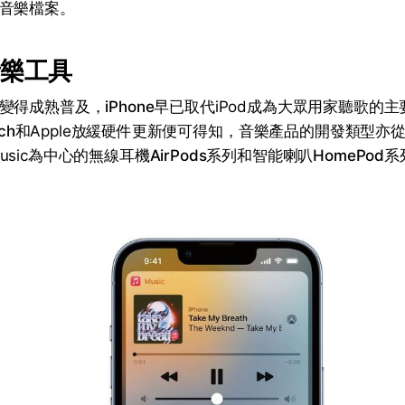
音樂檔案。
音樂工具
變得成熟普及，
iPhone
早已取代iPod成為大眾用家聽歌的
ch
和Apple放緩硬件更新便可得知，音樂產品的開發類型亦
e Music為中心的無線耳機
AirPods
系列和智能喇叭
HomePod
系