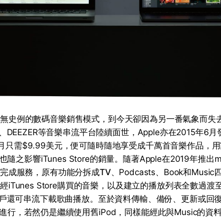
締造前無史例的數碼音樂銷售模式，到今天卻因為另一番氣象而失
AL、DEEZER等音樂串流平台陸續面世，Apple亦在2015年6月發
後每月只需$9.99美元，便可隨時隨地享受成千萬首音樂作品，
影響iTunes Store的銷量。隨著Apple在2019年推出macO
c正式完成服務，原有功能分拆成
TV
、Podcasts、Book和Mus
s或經iTunes Store購買的音樂，以及建立的播放列表全數過
戶還可串流下載歌曲播放。至於資料傳輸、備份、更新或回
er進行，若然仍是繼續使用舊iPod，同樣能經此與Music的