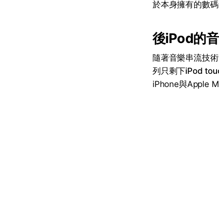
於本身擁有的數碼
後iPod的
隨著音樂串流技術
列只剩下
iPod tou
iPhone與Appl