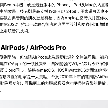
ds與Beats耳機，或是最新版本的iPhone、iPad及Mac的
的效果；後者則最高支援192kHz / 24bit，用家還可因
喜歡古典音樂的朋友更是有福，因為Apple在當時八月宣佈
IC，並在2022年推出一款結合後者經典界面設計和更多附加功
上兩項音訊技術。
rPods / AirPods Pro
受到爭議，但無阻AirPods成為最受歡迎的全無線耳機。能
鍵在於Apple的一致性策略；自家開發的W1/H1晶片令它省
iCloud同步，隨時在macOS、iOS和watchOS之間無
及流動裝置的用家是一大賣點。至於2019年上市的進階版AirPod
和主動降噪功能，耳機柄上的力壓感應器也方便操控音樂的播放
。