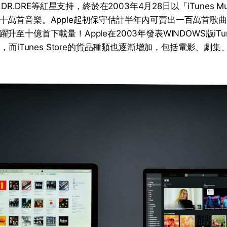
、DR.DRE等紅星支持，終於在2003年4月28日以「iTunes Mus
十萬首音樂。Apple起初保守估計半年內可賣出一百萬首歌
升至十億首下載量！Apple在2003年發表WINDOWS版iT
性，而iTunes Store的貨品種類也逐漸增加，包括電影、劇