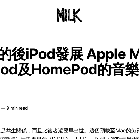
e的後iPod發展 Apple M
rPod及HomePod的音
—
9 min read
一直是共生關係，而且比後者還要早出世。這個預載至Mac的