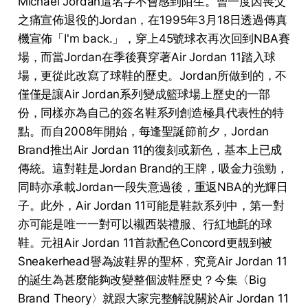
Michael Jordan這名字不會感到陌生。曾一度因喪父
之痛宣佈退役的Jordan，在1995年3月18日透過傳真
機宣佈「I'm back.」，穿上45號球衣再次回到NBA賽
場，而當Jordan在季後賽穿著Air Jordan 11踏入球
場，更從此改寫了球鞋的歷史。Jordan所做到的，不
僅僅是讓Air Jordan系列變成籃球場上歷史的一部
份，同樣亦為自己的簽名鞋系列創造極具代表性的特
點。而自2008年開始，每逢聖誕節前夕，Jordan
Brand推出Air Jordan 11的復刻或新色，基本上已成
傳統。這對鞋是Jordan Brand的王牌，吸金力強勁，
同時亦承載Jordan一段失意過後，重返NBA的光輝日
子。此外，Air Jordan 11可能是鞋款系列中，第一對
亦可能是唯一一對可以襯西裝禮服、行紅地氈的球
鞋。元祖Air Jordan 11首款配色Concord更靚到被
Sneakerhead譽為波鞋界的聖杯﹐究竟Air Jordan 11
的誕生為甚麼能夠改變整個波鞋歷史？今集〈Big
Brand Theory〉就跟大家完整解說關於Air Jordan 11