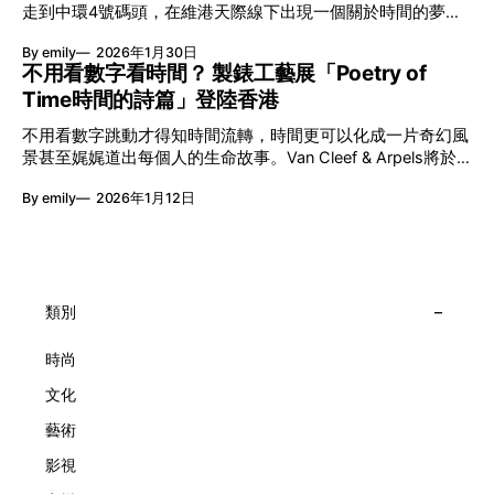
走到中環4號碼頭，在維港天際線下出現一個關於時間的夢幻
能量，全面開展一場無界限嘅藝術旅程。 第八屆「無限亮」
入口：Van Cleef & Arpels的「Poetry of Time時間的詩篇」展
以「你我不只一種想像」為題，從共融角度重新思索「差異」
By emily
2026年1月30日
覽。由即日至2月8日期間舉行，世家把一貫低調精緻的製錶語
的價值。不同能力人士是社會多樣性的一部分。每人皆擁有
不用看數字看時間？ 製錶工藝展「Poetry of
言搬離傳統店舖，放進公共場域，讓時間不只是腕上的個人物
「不同」能力與特質，當我們一齊生活、一齊創作、互相啟
Time時間的詩篇」登陸香港
件，而是一場可以與他人一同經歷的詩意旅程。 在碼頭打開
發，偏見與界線，也自然被藝術溶化。 「無限亮」2026精彩
「時間詩集」 走進展場尤如翻開一本時間詩集，藉由不同主
節目包括: 2月27日至3月1日：帕拉管弦樂團《無邊狂想曲》/
不用看數字跳動才得知時間流轉，時間更可以化成一片奇幻風
題呈現時間的無限想像。Van Cleef & Arpels的腕錶從來不是
音樂‧舞蹈 (開幕節目) 2月28日至3月1日：
景甚至娓娓道出每個人的生命故事。Van Cleef & Arpels將於1
由單純的機械與數字堆砌，更像是腕上的動人故事。 世家以
月24日至2月8日在中環4號碼頭舉行「Poetry of Time時間的
精湛的製錶技術與敘事美學為核心，讓每一枚腕錶都超越單純
By emily
2026年1月12日
詩篇」展覽，邀請大家走進由愛情故事、詩意星象、迷人自然
報時的功能，而是把稍縱即逝的瞬間凝結成可以反覆閱讀的畫
到芭蕾舞伶與仙子共同編織的多重宇宙，親身體驗世家在製錶
面，像是把一段關係，甚至一段記憶封存於錶盤之中。 自
工藝上的極致追求。 橋上的永恆約會 展覽以Alfred Van Cleef
1906年於巴黎芳登廣場創立以來，Van Cleef & Arpels一直追
與Estelle Arpels的愛情為序幕，奠定世家百年的浪漫基調。展
求文化傳承與創新。展覽以5個主題重組了世家的故事及詮釋
覽以此為序曲，精選展出Patrimony典藏系列的作品並劃分為5
時間的角度：愛情、詩意星象、迷人的大自然、芭蕾舞伶與仙
大主題展區，彰顯世家的核心價值。2010年，Van Cleef &
類別
子，以及訴說時間的珠寶。每個主題展區都有精美的佈置回應
Arpels推出Pont des Amoureux腕錶，這是第一款在日內瓦高
主題，引導觀眾在欣賞工藝同時產生情感的投射與共鳴。
級鐘錶大賞（Grand Prix d'Horlogerie de Genève）中獲獎的
時尚
系列腕錶。一對戀人在巴黎石橋緩緩靠近，每逢正午與午夜相
文化
擁而吻。雙逆跳機芯精準驅動這場機械浪漫，讓時間不再是抽
象概念，而是心跳的律動。 故事並未完結，2025年推出的
藝術
Lady Arpels Bal des Amoureux
影視