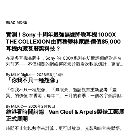
READ MORE
實測！Sony 十周年最強無線降噪耳機 1000X
THE COLLEXION 由商務變林家謙 價值$5,000
耳機內藏甚麼黑科技？
在眾多耳機品牌中，Sony 的1000X系列在坊間評價絕對是名
列前茅——不但相關的網絡穿搭短片觀看次數以億計，更屢獲
英國影音網年度最佳、連續數年奪得日本電子器材奧斯卡
By MiLK Digital
2026年6月14日
VGP 金獎，也是 Amazon 折扣日的大熱推介。
「你我不只一種想像」
「你我不只一種想像」 「無限亮」邀請觀眾重新思考「差
異」的價值 在香港，每年二、三月的春季，一個名字低調但
有力地發光—「無限亮」(No Limits) 。「無限亮」由香港藝術
By MiLK C
2026年2月16日
節與香港賽馬會慈善信託基金聯合呈獻，以共融藝術為核心，
維港看時間詩篇 Van Cleef & Arpels製錶工藝展
八年來不只是帶來無數來自世界各地的優秀節目，更致力於在
正式展開
本地建立屬於香港的共融創作生態。今年更首度與本地兩大旗
艦藝團強強聯手打造兩部深具意義的作品《遊延》及《弦上光
時間不止能以數字來計算，更可以故事、光影和細節去體悟。
影》，展開一場前所未有的藝術對話，擦下多元藝術下的流動