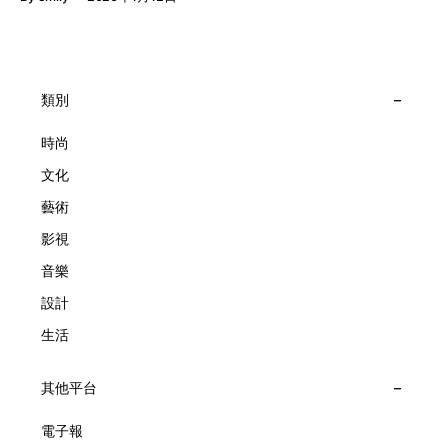
報時的功能，而是把稍縱即逝的瞬間凝結成可以反覆閱讀的畫
到芭蕾舞伶與仙子共同編織的多重宇宙，親身體驗世家在製錶
面，像是把一段關係，甚至一段記憶封存於錶盤之中。 自
工藝上的極致追求。 橋上的永恆約會 展覽以Alfred Van Cleef
1906年於巴黎芳登廣場創立以來，Van Cleef & Arpels一直追
與Estelle Arpels的愛情為序幕，奠定世家百年的浪漫基調。展
求文化傳承與創新。展覽以5個主題重組了世家的故事及詮釋
覽以此為序曲，精選展出Patrimony典藏系列的作品並劃分為5
時間的角度：愛情、詩意星象、迷人的大自然、芭蕾舞伶與仙
大主題展區，彰顯世家的核心價值。2010年，Van Cleef &
類別
子，以及訴說時間的珠寶。每個主題展區都有精美的佈置回應
Arpels推出Pont des Amoureux腕錶，這是第一款在日內瓦高
主題，引導觀眾在欣賞工藝同時產生情感的投射與共鳴。
級鐘錶大賞（Grand Prix d'Horlogerie de Genève）中獲獎的
時尚
系列腕錶。一對戀人在巴黎石橋緩緩靠近，每逢正午與午夜相
文化
擁而吻。雙逆跳機芯精準驅動這場機械浪漫，讓時間不再是抽
象概念，而是心跳的律動。 故事並未完結，2025年推出的
藝術
Lady Arpels Bal des Amoureux
影視
音樂
設計
生活
其他平台
電子報