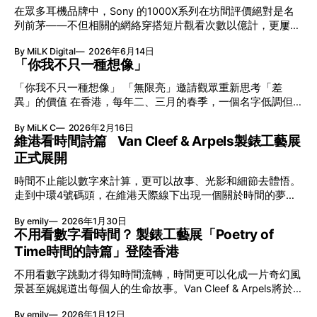
在眾多耳機品牌中，Sony 的1000X系列在坊間評價絕對是名
列前茅——不但相關的網絡穿搭短片觀看次數以億計，更屢獲
英國影音網年度最佳、連續數年奪得日本電子器材奧斯卡
By MiLK Digital
2026年6月14日
VGP 金獎，也是 Amazon 折扣日的大熱推介。
「你我不只一種想像」
「你我不只一種想像」 「無限亮」邀請觀眾重新思考「差
異」的價值 在香港，每年二、三月的春季，一個名字低調但
有力地發光—「無限亮」(No Limits) 。「無限亮」由香港藝術
By MiLK C
2026年2月16日
節與香港賽馬會慈善信託基金聯合呈獻，以共融藝術為核心，
維港看時間詩篇 Van Cleef & Arpels製錶工藝展
八年來不只是帶來無數來自世界各地的優秀節目，更致力於在
正式展開
本地建立屬於香港的共融創作生態。今年更首度與本地兩大旗
艦藝團強強聯手打造兩部深具意義的作品《遊延》及《弦上光
時間不止能以數字來計算，更可以故事、光影和細節去體悟。
影》，展開一場前所未有的藝術對話，擦下多元藝術下的流動
走到中環4號碼頭，在維港天際線下出現一個關於時間的夢幻
能量，全面開展一場無界限嘅藝術旅程。 第八屆「無限亮」
入口：Van Cleef & Arpels的「Poetry of Time時間的詩篇」展
以「你我不只一種想像」為題，從共融角度重新思索「差異」
By emily
2026年1月30日
覽。由即日至2月8日期間舉行，世家把一貫低調精緻的製錶語
的價值。不同能力人士是社會多樣性的一部分。每人皆擁有
不用看數字看時間？ 製錶工藝展「Poetry of
言搬離傳統店舖，放進公共場域，讓時間不只是腕上的個人物
「不同」能力與特質，當我們一齊生活、一齊創作、互相啟
Time時間的詩篇」登陸香港
件，而是一場可以與他人一同經歷的詩意旅程。 在碼頭打開
發，偏見與界線，也自然被藝術溶化。 「無限亮」2026精彩
「時間詩集」 走進展場尤如翻開一本時間詩集，藉由不同主
節目包括: 2月27日至3月1日：帕拉管弦樂團《無邊狂想曲》/
不用看數字跳動才得知時間流轉，時間更可以化成一片奇幻風
題呈現時間的無限想像。Van Cleef & Arpels的腕錶從來不是
音樂‧舞蹈 (開幕節目) 2月28日至3月1日：
景甚至娓娓道出每個人的生命故事。Van Cleef & Arpels將於1
由單純的機械與數字堆砌，更像是腕上的動人故事。 世家以
月24日至2月8日在中環4號碼頭舉行「Poetry of Time時間的
精湛的製錶技術與敘事美學為核心，讓每一枚腕錶都超越單純
By emily
2026年1月12日
詩篇」展覽，邀請大家走進由愛情故事、詩意星象、迷人自然