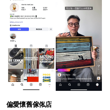
偏愛懷舊傢俬店