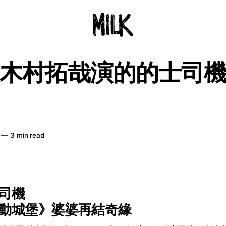
木村拓哉演的的士司
—
3 min read
司機
動城堡》婆婆再結奇緣