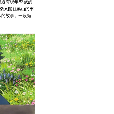
者還有現年83歲的
柴又開往葉山的車
己的故事。一段短