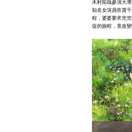
木村拓哉參演大導演
知名女演員倍賞千
程，婆婆要求兜兜
促的旅程，竟改變