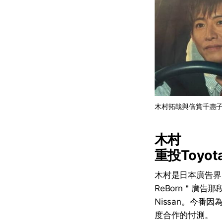
木村拓哉與倍賞千惠
木村
重投Toyot
木村是日本廣告界
ReBorn＂廣告
Nissan。今番因
度合作的忖測。