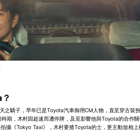
子
a？
天之驕子，早年已是Toyota汽車御用CM人物，直至穿古裝
那段時期，木村因超速而遭停牌，及至影響他與Toyota的合作
為拍攝《Tokyo Taxi》，木村要揸Toyota的士，更主動放