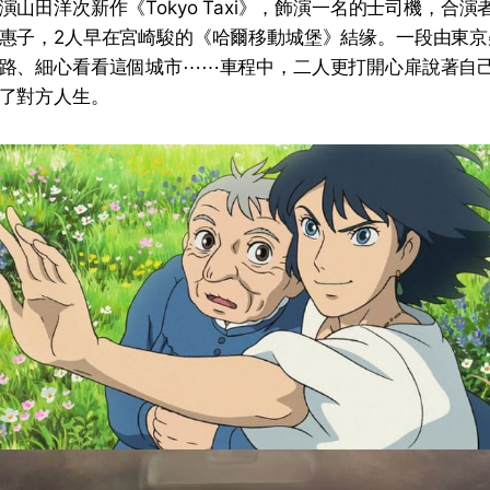
山田洋次新作《Tokyo Taxi》，飾演一名的士司機，合演
惠子，2人早在宮崎駿的《哈爾移動城堡》結缘。一段由東京
路、細心看看這個城市⋯⋯車程中，二人更打開心扉說著自
了對方人生。