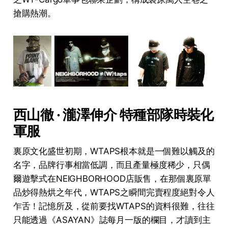
搶購熱潮。
西山徹 · 瀧澤伸介 特種部隊時裝化
軍服
裏原文化盛世初期，WTAPS根本就是一個難以觸及的
名字，品牌行事相當低調，而且產量極度稀少，只偶
爾遊擊式在NEIGHBORHOOD店販售，在那個裏原單
品炒得熱烘之年代，WTAPS之瞬間完賣程度絕對令人
乍舌！記憶所及，從前要找WTAPS的資料很難，往往
只能透過《ASAYAN》誌每月一版的欄目，才讀到主