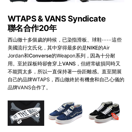
WTAPS & VANS Syndicate
聯名合作20年
西山徹十多個歲的時候，已染指滑板、球鞋⋯⋯這些
美國流行文氏化，其中穿得最多的是
NIKE的
Air
Jordan和
Converse
的Weapon系列，因為十分耐
用。至於踩板時卻會穿上
VANS
，但經常破損同時又
不能買太多，所以一直保持著一份距離感。直至開展
自己的品牌WTAPS，西山徹終於有機會和自己心儀的
品牌VANS合作了。