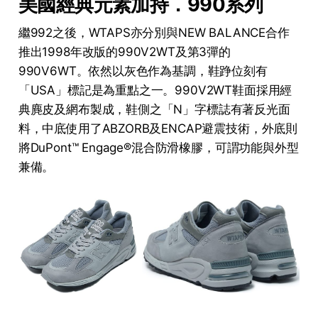
美國經典元素加持．990系列
繼992之後，WTAPS亦分別與NEW BALANCE合作
推出1998年改版的990V2WT及第3彈的
990V6WT。依然以灰色作為基調，鞋踭位刻有
「USA」標記是為重點之一。990V2WT鞋面採用經
典麂皮及網布製成，鞋側之「N」字標誌有著反光面
料，中底使用了ABZORB及ENCAP避震技術，外底則
將DuPont™ Engage®混合防滑橡膠，可謂功能與外型
兼備。