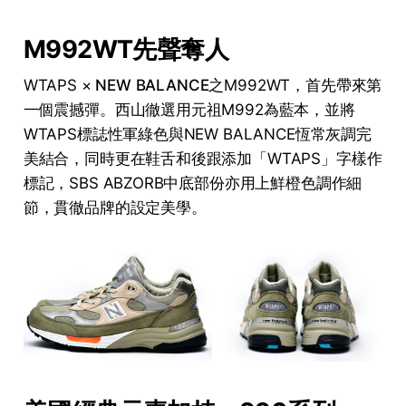
M992WT先聲奪人
WTAPS ×
NEW BALANCE
之M992WT，首先帶來第
一個震撼彈。西山徹選用元祖M992為藍本，並將
WTAPS標誌性軍綠色與NEW BALANCE恆常灰調完
美結合，同時更在鞋舌和後跟添加「WTAPS」字樣作
標記，SBS ABZORB中底部份亦用上鮮橙色調作細
節，貫徹品牌的設定美學。