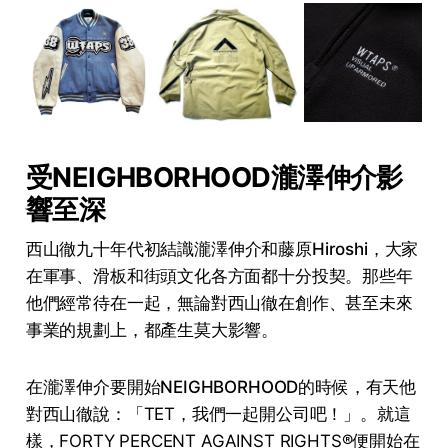
受NEIGHBORHOOD瀧澤伸介影
響至深
西山徹九十年代初結識
瀧澤伸介
和
藤原Hiroshi
，大家
在軍事、滑板和街頭文化各方面都十分投契。那些年
他們經常待在一起，無論對西山徹在創作、甚至未來
事業的規劃上，都產生莫大影響。
在瀧澤伸介要開始
NEIGHBORHOOD
的時候，有天他
對西山徹說：「TET，我們一起開公司吧！」。就這
樣，FORTY PERCENT AGAINST RIGHTS®便開始在