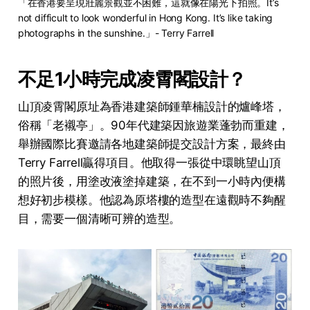
「在香港要呈現壯麗景觀並不困難，這就像在陽光下拍照。It’s 
not difficult to look wonderful in Hong Kong. It’s like taking 
photographs in the sunshine.」- Terry Farrell
不足1小時完成凌霄閣設計？
山頂凌霄閣原址為香港建築師鍾華楠設計的爐峰塔，
俗稱「老襯亭」。90年代建築因旅遊業蓬勃而重建，
舉辦國際比賽邀請各地建築師提交設計方案，最終由
Terry Farrell贏得項目。他取得一張從中環眺望山頂
的照片後，用塗改液塗掉建築，在不到一小時內便構
想好初步模樣。他認為原塔樓的造型在遠觀時不夠醒
目，需要一個清晰可辨的造型。