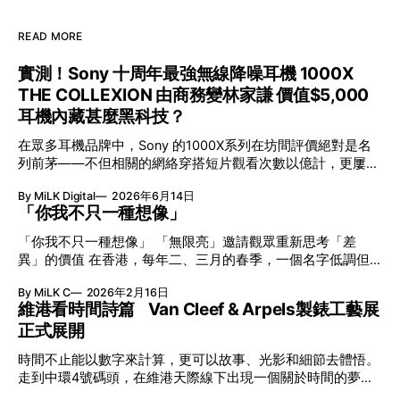
READ MORE
實測！Sony 十周年最強無線降噪耳機 1000X
THE COLLEXION 由商務變林家謙 價值$5,000
耳機內藏甚麼黑科技？
在眾多耳機品牌中，Sony 的1000X系列在坊間評價絕對是名
列前茅——不但相關的網絡穿搭短片觀看次數以億計，更屢獲
英國影音網年度最佳、連續數年奪得日本電子器材奧斯卡
By MiLK Digital
2026年6月14日
VGP 金獎，也是 Amazon 折扣日的大熱推介。
「你我不只一種想像」
「你我不只一種想像」 「無限亮」邀請觀眾重新思考「差
異」的價值 在香港，每年二、三月的春季，一個名字低調但
有力地發光—「無限亮」(No Limits) 。「無限亮」由香港藝術
By MiLK C
2026年2月16日
節與香港賽馬會慈善信託基金聯合呈獻，以共融藝術為核心，
維港看時間詩篇 Van Cleef & Arpels製錶工藝展
八年來不只是帶來無數來自世界各地的優秀節目，更致力於在
正式展開
本地建立屬於香港的共融創作生態。今年更首度與本地兩大旗
艦藝團強強聯手打造兩部深具意義的作品《遊延》及《弦上光
時間不止能以數字來計算，更可以故事、光影和細節去體悟。
影》，展開一場前所未有的藝術對話，擦下多元藝術下的流動
走到中環4號碼頭，在維港天際線下出現一個關於時間的夢幻
能量，全面開展一場無界限嘅藝術旅程。 第八屆「無限亮」
入口：Van Cleef & Arpels的「Poetry of Time時間的詩篇」展