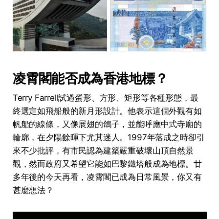
凌霄閣能否成為香港地標？
Terry Farrell試過蛋形、方形、矩形等各種形態，最
終選定如飛船般的新月形設計。他表示這個外觀有如
帆船的線條，又像展翅的鴿子，並能呼應中式寺廟的
輪廓，在夕陽餘暉下尤其迷人。1997年落成之時卻引
來不少批評，有市民認為建築嚴重破壞山頂自然景
觀，然而政府又希望它能如巴黎鐵塔般成為地標。廿
多年後的今天再看，凌霄閣已成為日常風景，你又有
甚麼想法？