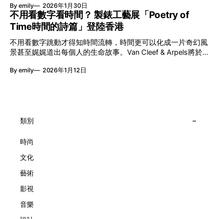
以「你我不只一種想像」為題，從共融角度重新思索「差異」
By emily
2026年1月30日
覽。由即日至2月8日期間舉行，世家把一貫低調精緻的製錶語
的價值。不同能力人士是社會多樣性的一部分。每人皆擁有
不用看數字看時間？ 製錶工藝展「Poetry of
言搬離傳統店舖，放進公共場域，讓時間不只是腕上的個人物
「不同」能力與特質，當我們一齊生活、一齊創作、互相啟
Time時間的詩篇」登陸香港
件，而是一場可以與他人一同經歷的詩意旅程。 在碼頭打開
發，偏見與界線，也自然被藝術溶化。 「無限亮」2026精彩
「時間詩集」 走進展場尤如翻開一本時間詩集，藉由不同主
節目包括: 2月27日至3月1日：帕拉管弦樂團《無邊狂想曲》/
不用看數字跳動才得知時間流轉，時間更可以化成一片奇幻風
題呈現時間的無限想像。Van Cleef & Arpels的腕錶從來不是
音樂‧舞蹈 (開幕節目) 2月28日至3月1日：
景甚至娓娓道出每個人的生命故事。Van Cleef & Arpels將於1
由單純的機械與數字堆砌，更像是腕上的動人故事。 世家以
月24日至2月8日在中環4號碼頭舉行「Poetry of Time時間的
精湛的製錶技術與敘事美學為核心，讓每一枚腕錶都超越單純
By emily
2026年1月12日
詩篇」展覽，邀請大家走進由愛情故事、詩意星象、迷人自然
報時的功能，而是把稍縱即逝的瞬間凝結成可以反覆閱讀的畫
到芭蕾舞伶與仙子共同編織的多重宇宙，親身體驗世家在製錶
面，像是把一段關係，甚至一段記憶封存於錶盤之中。 自
工藝上的極致追求。 橋上的永恆約會 展覽以Alfred Van Cleef
1906年於巴黎芳登廣場創立以來，Van Cleef & Arpels一直追
與Estelle Arpels的愛情為序幕，奠定世家百年的浪漫基調。展
求文化傳承與創新。展覽以5個主題重組了世家的故事及詮釋
覽以此為序曲，精選展出Patrimony典藏系列的作品並劃分為5
時間的角度：愛情、詩意星象、迷人的大自然、芭蕾舞伶與仙
大主題展區，彰顯世家的核心價值。2010年，Van Cleef &
類別
子，以及訴說時間的珠寶。每個主題展區都有精美的佈置回應
Arpels推出Pont des Amoureux腕錶，這是第一款在日內瓦高
主題，引導觀眾在欣賞工藝同時產生情感的投射與共鳴。
級鐘錶大賞（Grand Prix d'Horlogerie de Genève）中獲獎的
時尚
系列腕錶。一對戀人在巴黎石橋緩緩靠近，每逢正午與午夜相
文化
擁而吻。雙逆跳機芯精準驅動這場機械浪漫，讓時間不再是抽
象概念，而是心跳的律動。 故事並未完結，2025年推出的
藝術
Lady Arpels Bal des Amoureux
影視
音樂