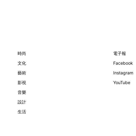
延》及《
的藝術對
量，全面開
八屆「無
為題，從
值。不同
分。每人
我們一齊
見與界線，也
時尚
電子報
亮」2026精彩節目
文化
Facebook
日：帕拉管
藝術
Instagram
影視
YouTube
音樂
設計
生活