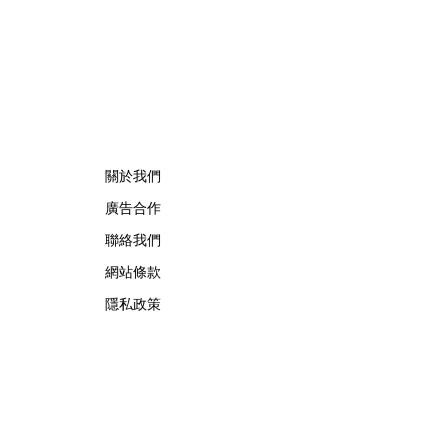
求。 橋上的永恆約會 展覽以Alfred Van
的無限想
Cleef與Estelle Arpels的愛情為序幕，奠定
的腕錶從來不是由
世家百年的浪漫基調。展覽以此為序曲，
是腕上的動
精選展出Patrimony典藏系列的作品並劃
術與敘事美
分為5大主題展區，彰顯世家的核心價
越單純報時
值。2010年，Van Cleef & Arpels推出
間凝結成可
Pont des Amoureux腕錶，這是第一款在
段關係，甚
日內瓦高級鐘錶大賞（Grand Prix
關於我們
d'Horlogerie de Genève）中獲獎的系列
eef &
腕錶。一對戀人在巴黎石橋緩緩靠近，每
廣告合作
創新。展覽以
逢正午與午夜相擁而吻。雙逆跳機芯精準
詮釋時間的
驅動這場機械浪漫，讓時間不再是抽象概
聯絡我們
的大自然、
念，而是心跳的律動。 故事並未完結，
網站條款
間的珠寶。
2025年推出的Lady Arpels Bal des
回應主題，
Amoureux
隱私政策
情感的投射