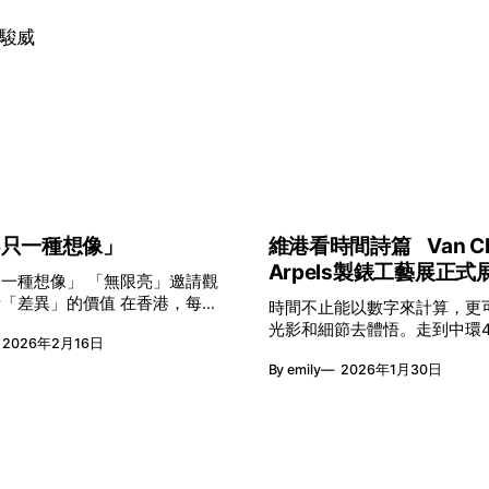
駿威
不只一種想像」
維港看時間詩篇 Van Cle
Arpels製錶工藝展正式
」 「無限亮」邀請觀
異」的價值 在香港，每年
時間不止能以數字來計算，更
的春季，一個名字低調但有力地
光影和細節去體悟。走到中環
2026年2月16日
亮」(No Limits) 。「無限
在維港天際線下出現一個關於
港藝術節與香港賽馬會慈善信託
By emily
2026年1月30日
入口：Van Cleef & Arpels的「P
呈獻，以共融藝術為核心，八年
Time時間的詩篇」展覽。由即
帶來無數來自世界各地的優秀節
期間舉行，世家把一貫低調精
力於在本地建立屬於香港的共融
言搬離傳統店舖，放進公共場
。今年更首度與本地兩大旗艦藝
不只是腕上的個人物件，而是
手打造兩部深具意義的作品《遊
他人一同經歷的詩意旅程。 在碼頭打開