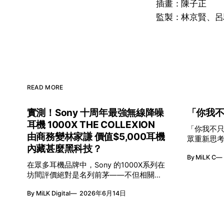
插畫：陳子正
監製：林京賢、呂
READ MORE
實測！Sony 十周年最強無線降噪
「你我
耳機 1000X THE COLLEXION
「你我不只一種想像
由商務變林家謙 價值$5,000耳機
眾重新思考「差
內藏甚麼黑科技？
二、三月
By MiLK C
發光—「無限
在眾多耳機品牌中，Sony 的1000X系列在
亮」由香
坊間評價絕對是名列前茅——不但相關的
基金聯合
網絡穿搭短片觀看次數以億計，更屢獲英
來不只是
By MiLK Digital
2026年6月14日
國影音網年度最佳、連續數年奪得日本電
目，更致
子器材奧斯卡 VGP 金獎，也是 Amazon
創作生態
折扣日的大熱推介。
團強強聯