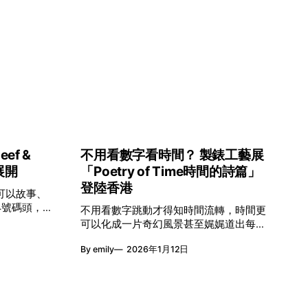
ef &
不用看數字看時間？ 製錶工藝展
展開
「Poetry of Time時間的詩篇」
登陸香港
可以故事、
4號碼頭，
不用看數字跳動才得知時間流轉，時間更
時間的夢幻
可以化成一片奇幻風景甚至娓娓道出每個
oetry of
人的生命故事。Van Cleef & Arpels將於1
日至2月8日
By emily
2026年1月12日
月24日至2月8日在中環4號碼頭舉行
緻的製錶語
「Poetry of Time時間的詩篇」展覽，邀
域，讓時間
請大家走進由愛情故事、詩意星象、迷人
一場可以與
自然到芭蕾舞伶與仙子共同編織的多重宇
宙，親身體驗世家在製錶工藝上的極致追