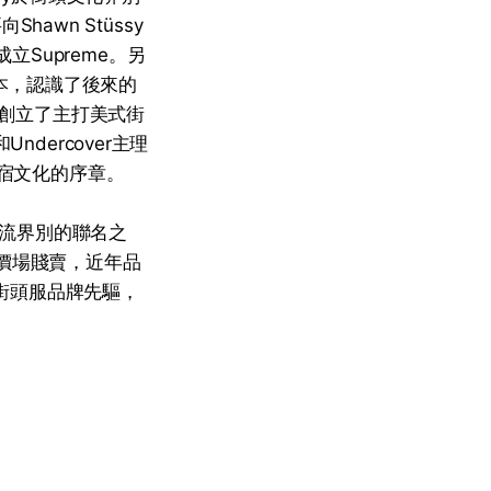
hawn Stüssy
年成立Supreme。另
到日本，認識了後來的
起創立了主打美式街
ndercover主理
原宿文化的序章。
頭潮流界別的聯名之
價場賤賣，近年品
y這街頭服品牌先驅，