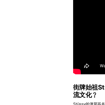
街牌始祖S
流文化﹖
Stüssy的潦草