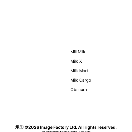
弦上光影》，展開一場前所未有
「時間詩集」 走進展場尤如翻開一本時間
話，擦下多元藝術下的流動能
詩集，藉由不同主題呈現時間
展一場無界限嘅藝術旅程。 第
像。Van Cleef & Arpels
限亮」以「你我不只一種想像」
單純的機械與數字堆砌，更像
共融角度重新思索「差異」的價
人故事。 世家以精湛的製錶技
能力人士是社會多樣性的一部
學為核心，讓每一枚腕錶都超
皆擁有「不同」能力與特質，當
的功能，而是把稍縱即逝的瞬
生活、一齊創作、互相啟發，偏
以反覆閱讀的畫面，像是把一
自然被藝術溶化。 「無限
至一段記憶封存於錶盤之中。 自1906年
Mill Milk
包括: 2月27日至3月1
於巴黎芳登廣場創立以來，Van Cl
Milk X
弦樂團《無邊狂想曲》/ 音樂‧
Arpels一直追求文化傳承與
舞蹈 (開幕節目) 2月28日至3月1日：
5個主題重組了世家的故事及
Milk Mart
角度：愛情、詩意星象、迷人
Milk Cargo
芭蕾舞伶與仙子，以及訴說時
每個主題展區都有精美的佈置
Obscura
引導觀眾在欣賞工藝同時產生
與共鳴。
承印 ©2026 Image Factory Ltd. All rights reserved.