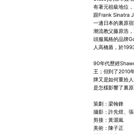
有著元祖級地位，連後
跟Frank Sina
一邊日本的裏原宿文
潮流教父藤原浩，
頭服風格的品牌Goo
人高橋盾，於19
90年代歷經Shaw
王；但到了201
牌又是如何重拾人氣﹖
是怎樣影響了裏原
策劃：梁翰鋒
攝影：許先煜、張
剪接：黃灝嵐
美術：陳子正