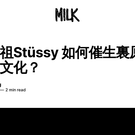
祖Stüssy 如何催生
文化？
g
—
2 min read