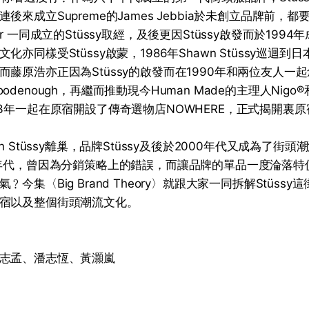
來成立Supreme的James Jebbia於未創立品牌前，都要向S
tra Jr 一同成立的Stüssy取經，及後更因Stüssy啟發而於1994
化亦同樣受Stüssy啟蒙，1986年Shawn Stüssy巡迴
而藤原浩亦正因為Stüssy的啟發而在1990年和兩位友人一
denough，再繼而推動現今Human Made的主理人Nigo®和U
93年一起在原宿開設了傳奇選物店NOWHERE，正式揭開裏
n Stüssy離巢，品牌Stüssy及後於2000年代又成為了街
0年代，曾因為分銷策略上的錯誤，而讓品牌的單品一度淪落特
今集〈Big Brand Theory〉就跟大家一同拆解Stüss
宿以及整個街頭潮流文化。
志孟、潘志恆、黃灝嵐