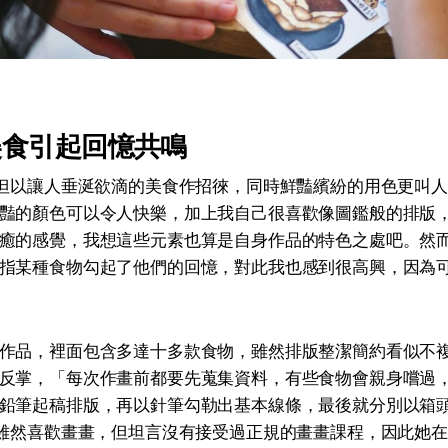
美食引起回憶共鳴
不但以讓人垂涎欲滴的美食作招徠，同時鮮豔繽紛的用色更叫
豔的顏色可以令人快樂，加上我自己很喜歡像圖鑑般的排版
癒的感覺，我想這些元素也算是自身作品的特色之處吧。然
指某種食物勾起了他們的回憶，對此我也感到很高興，因為
作品，裡面包含多達十多款食物，雖然排版整潔簡約看似不
反掌，「每次作畫前都要先蒐集資料，有些食物會親身嚐過
鉛筆起稿排版，再以針筆勾勒出基本線條，最後就分別以箱
Y雖然喜歡畫畫，但坦言沒有接受過正規的畫畫課程，因此她