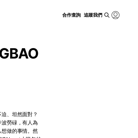
合作查詢
追蹤我們
GBAO
不迫、坦然面對？
奔波勞碌，有人為
己想做的事情。然