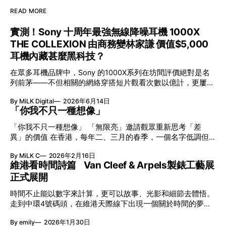
READ MORE
實測！Sony 十周年最強無線降噪耳機 1000X
THE COLLEXION 由商務變林家謙 價值$5,000
耳機內藏甚麼黑科技？
在眾多耳機品牌中，Sony 的1000X系列在坊間評價絕對是名
列前茅——不但相關的網絡穿搭短片觀看次數以億計，更屢獲
英國影音網年度最佳、連續數年奪得日本電子器材奧斯卡
By MiLK Digital
2026年6月14日
VGP 金獎，也是 Amazon 折扣日的大熱推介。
「你我不只一種想像」
「你我不只一種想像」 「無限亮」邀請觀眾重新思考「差
異」的價值 在香港，每年二、三月的春季，一個名字低調但
有力地發光—「無限亮」(No Limits) 。「無限亮」由香港藝術
By MiLK C
2026年2月16日
節與香港賽馬會慈善信託基金聯合呈獻，以共融藝術為核心，
維港看時間詩篇 Van Cleef & Arpels製錶工藝展
八年來不只是帶來無數來自世界各地的優秀節目，更致力於在
正式展開
本地建立屬於香港的共融創作生態。今年更首度與本地兩大旗
艦藝團強強聯手打造兩部深具意義的作品《遊延》及《弦上光
時間不止能以數字來計算，更可以故事、光影和細節去體悟。
影》，展開一場前所未有的藝術對話，擦下多元藝術下的流動
走到中環4號碼頭，在維港天際線下出現一個關於時間的夢幻
能量，全面開展一場無界限嘅藝術旅程。 第八屆「無限亮」
入口：Van Cleef & Arpels的「Poetry of Time時間的詩篇」展
以「你我不只一種想像」為題，從共融角度重新思索「差異」
By emily
2026年1月30日
覽。由即日至2月8日期間舉行，世家把一貫低調精緻的製錶語