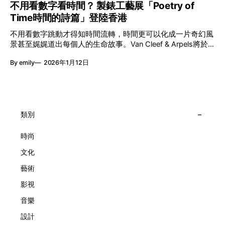
的價值。不同能力人士是社會多樣性的一部分。每人皆擁有
不用看數字看時間？ 製錶工藝展「Poetry of
言搬離傳統店舖，放進公共場域，讓時間不只是腕上的個人物
「不同」能力與特質，當我們一齊生活、一齊創作、互相啟
Time時間的詩篇」登陸香港
件，而是一場可以與他人一同經歷的詩意旅程。 在碼頭打開
發，偏見與界線，也自然被藝術溶化。 「無限亮」2026精彩
「時間詩集」 走進展場尤如翻開一本時間詩集，藉由不同主
節目包括: 2月27日至3月1日：帕拉管弦樂團《無邊狂想曲》/
不用看數字跳動才得知時間流轉，時間更可以化成一片奇幻風
題呈現時間的無限想像。Van Cleef & Arpels的腕錶從來不是
音樂‧舞蹈 (開幕節目) 2月28日至3月1日：
景甚至娓娓道出每個人的生命故事。Van Cleef & Arpels將於1
由單純的機械與數字堆砌，更像是腕上的動人故事。 世家以
月24日至2月8日在中環4號碼頭舉行「Poetry of Time時間的
精湛的製錶技術與敘事美學為核心，讓每一枚腕錶都超越單純
By emily
2026年1月12日
詩篇」展覽，邀請大家走進由愛情故事、詩意星象、迷人自然
報時的功能，而是把稍縱即逝的瞬間凝結成可以反覆閱讀的畫
到芭蕾舞伶與仙子共同編織的多重宇宙，親身體驗世家在製錶
面，像是把一段關係，甚至一段記憶封存於錶盤之中。 自
工藝上的極致追求。 橋上的永恆約會 展覽以Alfred Van Cleef
1906年於巴黎芳登廣場創立以來，Van Cleef & Arpels一直追
與Estelle Arpels的愛情為序幕，奠定世家百年的浪漫基調。展
求文化傳承與創新。展覽以5個主題重組了世家的故事及詮釋
覽以此為序曲，精選展出Patrimony典藏系列的作品並劃分為5
時間的角度：愛情、詩意星象、迷人的大自然、芭蕾舞伶與仙
大主題展區，彰顯世家的核心價值。2010年，Van Cleef &
類別
子，以及訴說時間的珠寶。每個主題展區都有精美的佈置回應
Arpels推出Pont des Amoureux腕錶，這是第一款在日內瓦高
主題，引導觀眾在欣賞工藝同時產生情感的投射與共鳴。
級鐘錶大賞（Grand Prix d'Horlogerie de Genève）中獲獎的
時尚
系列腕錶。一對戀人在巴黎石橋緩緩靠近，每逢正午與午夜相
文化
擁而吻。雙逆跳機芯精準驅動這場機械浪漫，讓時間不再是抽
象概念，而是心跳的律動。 故事並未完結，2025年推出的
藝術
Lady Arpels Bal des Amoureux
影視
音樂
設計