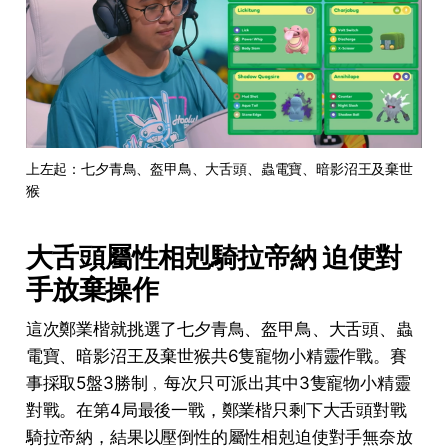
上左起：七夕青鳥、盔甲鳥、大舌頭、蟲電寶、暗影沼王及棄世
猴
大舌頭屬性相剋騎拉帝納 迫使對
手放棄操作
這次鄭業楷就挑選了七夕青鳥、盔甲鳥、大舌頭、蟲
電寶、暗影沼王及棄世猴共6隻寵物小精靈作戰。賽
事採取5盤3勝制﹐每次只可派出其中3隻寵物小精靈
對戰。在第4局最後一戰，鄭業楷只剩下大舌頭對戰
騎拉帝納，結果以壓倒性的屬性相剋迫使對手無奈放