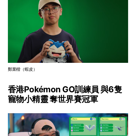
鄭業楷（蝦皮）
香港Pokémon GO訓練員 與6隻
寵物小精靈 奪世界賽冠軍