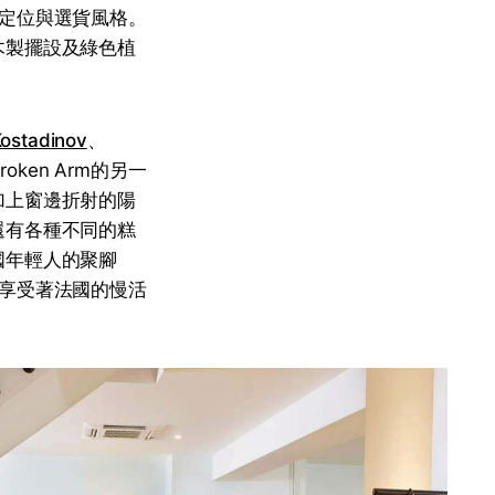
晰的定位與選貨風格。
木製擺設及綠色植
Kostadinov
、
ken Arm的另一
加上窗邊折射的陽
還有各種不同的糕
國年輕人的聚腳
活，享受著法國的慢活