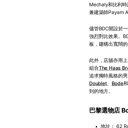
Mechaly和比利
兼建築師Payam A
儘管BDC開設於
強烈對比效果。B
板，建構出寬闊的
此外，店舖亦用上不
組合
The Haas Br
追求獨特風格的男
Doublet
、
Bode
到的地方。
巴黎選物店 Boy's
地址： 62 Rue