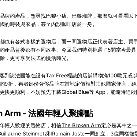
品牌的產品，想尋找巴黎小店、巴黎潮牌，那麼就可看看以下
國的時裝與家品，甚至內設咖啡店於一身。
都也有各式各樣的選物店，而一間選物店正代表著店主、買
的產品背後都有不同故事。今回我們特別挑選了5間當今最具
餘，更可享受法式的慢活時光。
到訪法國能在設有Tax Free標誌的店舖購物滿100歐元或
的9折，再者部份奢侈品牌在當地定價相對其他國家便宜，
更快更順利，不妨預先下載
Global Blue
等 App，能隨時追
ken Arm - 法國年輕人聚腳點
年輕人歡迎的選物店，相信
The Broken Arm
定必是其中之
e、Guillaume Steinmetz和Romain Joste一同創立，3