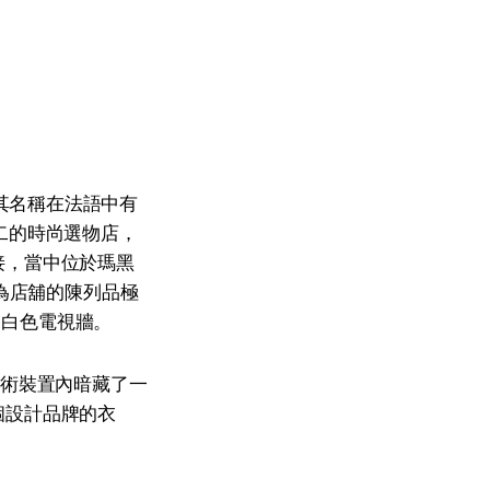
其名稱在法語中有
二的時尚選物店，
接，當中位於瑪黑
，因為店舖的陳列品極
的白色電視牆。
藝術裝置內暗藏了一
個設計品牌的衣