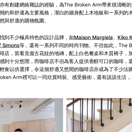
有創建網絡雜誌的經驗，為The Broken Arm帶來很清
簡約和舒適為主要風格，潔白的牆身配上木地板和一系列的
然與舒適的購物氛圍。
找到不少極具特色的設計品牌，如
Maison Margiela
、
Kiko 
f Simons
等，還有一系列不同的時尚刊物。不但如此，The Bro
啡店，當看見復古花紋的地磚，配上白色餐桌和木質椅子，
感到十分悠閒，而咖啡店不但為客人提供香醇可口的咖啡，
輕食以供選擇，令這個舒適又悠閒的咖啡店亦成為了不少法
Broken Arm裡可以一同欣賞時裝、感受藝術，還有談談生