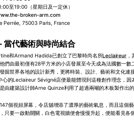
:00至19:00（星期日及一定休）
ww.the-broken-arm.com
Perrée, 75003 Paris, France
eur - 當代藝術與時尚結合
tine和Armand Hadida已創立了巴黎時尚名所
Leclaireur
，
他們由最初僅有28平方米的小店發展至今天成為法國數一數
發掘世界各地的設計新秀，更將時裝、設計、藝術和文化連
s）中心的Leclaireur Sévigné店便最能體現到這種創作理念
由建築設計師Arne Quinze利用了超過兩噸的木板製作出
147個視頻屏幕，令店舖增添了濃厚的藝術氣息，而且這個
，只要一啟動開關，白色電視牆便會慢慢升起，便能看見各