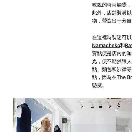
敏銳的時尚觸覺，亦
此外，店舖裝潢以
物，營造出十分自
在這裡時裝迷可以
Namacheko
和
Ra
賣點便是店內的咖
光，便不期然讓人
點、麵包和沙律等
點，因為在The 
態度。