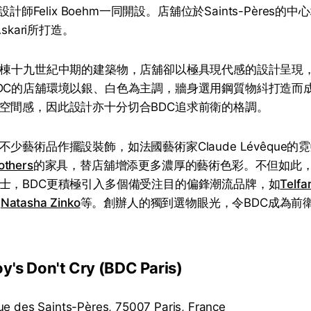
時設計師Felix Boehm一同開設。店舖位於Saints-Pères
skari所打造。
一棟十九世紀中期的建築物，店舖卻以極具現代感的設計呈現
DC的店舖環境以銀、白色為主調，牆身選用鋼質物紏打造而
空間感，因此設計亦十分切合BDC追求前衛的格調。
少藝術品作擺設裝飾，如法國藝術家Claude Lévêque
others
的家具，替店舖增添更多濃厚的藝術色彩。不但如此
士，BDC更積極引入多個備受注目的偏鋒潮流品牌，如
Telfa
和
Natasha Zinko
等。創辦人的獨到選物眼光，令BDC成為前
 Don't Cry (BDC Paris)
 des Saints-Pères, 75007 Paris, France