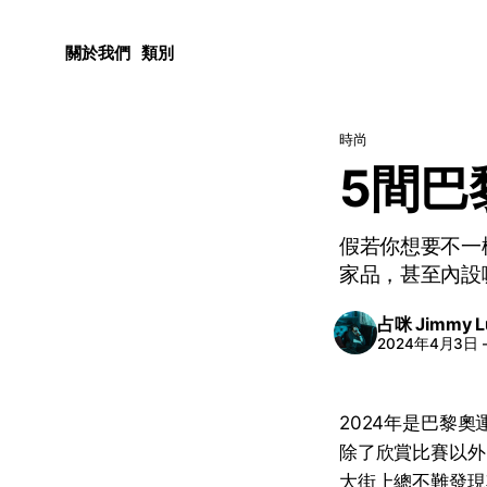
關於我們
類別
時尚
5間巴
假若你想要不一
家品，甚至內設
占咪 Jimmy L
2024年4月3日
2024年是
巴黎奧
除了欣賞比賽以外
大街上總不難發現