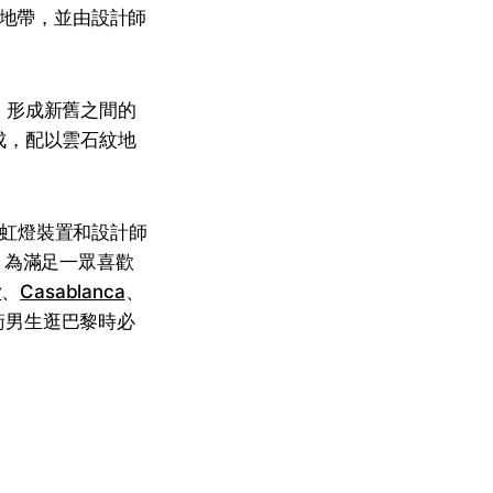
的中心地帶，並由設計師
，形成新舊之間的
成，配以雲石紋地
的霓虹燈裝置和設計師
，為滿足一眾喜歡
r
、
Casablanca
、
衛男生逛巴黎時必