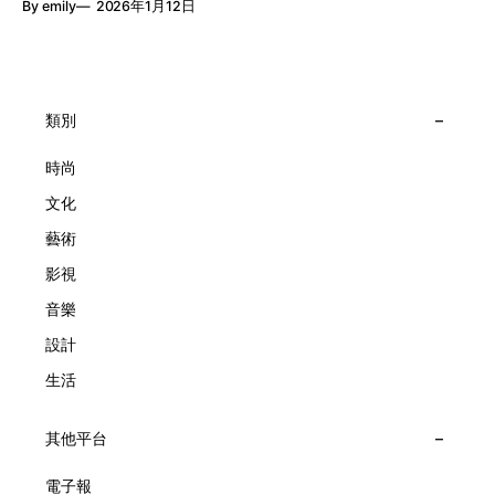
By emily
2026年1月12日
詩篇」展覽，邀請大家走進由愛情故事、詩意星象、迷人自然
報時的功能，而是把稍縱即逝的瞬間凝結成可以反覆閱讀的畫
到芭蕾舞伶與仙子共同編織的多重宇宙，親身體驗世家在製錶
面，像是把一段關係，甚至一段記憶封存於錶盤之中。 自
工藝上的極致追求。 橋上的永恆約會 展覽以Alfred Van Cleef
1906年於巴黎芳登廣場創立以來，Van Cleef & Arpels一直追
與Estelle Arpels的愛情為序幕，奠定世家百年的浪漫基調。展
求文化傳承與創新。展覽以5個主題重組了世家的故事及詮釋
覽以此為序曲，精選展出Patrimony典藏系列的作品並劃分為5
時間的角度：愛情、詩意星象、迷人的大自然、芭蕾舞伶與仙
大主題展區，彰顯世家的核心價值。2010年，Van Cleef &
類別
子，以及訴說時間的珠寶。每個主題展區都有精美的佈置回應
Arpels推出Pont des Amoureux腕錶，這是第一款在日內瓦高
主題，引導觀眾在欣賞工藝同時產生情感的投射與共鳴。
級鐘錶大賞（Grand Prix d'Horlogerie de Genève）中獲獎的
時尚
系列腕錶。一對戀人在巴黎石橋緩緩靠近，每逢正午與午夜相
文化
擁而吻。雙逆跳機芯精準驅動這場機械浪漫，讓時間不再是抽
象概念，而是心跳的律動。 故事並未完結，2025年推出的
藝術
Lady Arpels Bal des Amoureux
影視
音樂
設計
生活
其他平台
電子報