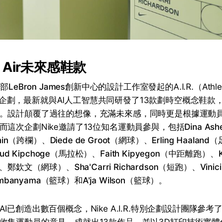
e Air未來感鞋款
總部
LeBron James
創新中心的設計工作室發起的A.I.R.（Athlete
n）特別企劃，最新就與AI人工智慧共同研發了13款劃時空概念鞋
。設計顛覆了過往的想像，充滿未來感，同時更是根據運動
而這次企劃Nike邀請了13位知名運動員參與，包括
Dina Ash
in
（跨欄）、
Diede de Groot
（網球）、
Erling Haaland
（
iud Kipchoge
（馬拉松）、
Faith Kipyegon
（中距離跑）、
、鄭欽文（網球）、
Sha'Carri Richardson
（短跑）、
Vinic
embanyama
（籃球）和
A'ja Wilson
（籃球）。
I已創造出數百個概念，Nike A.I.R.特別企劃設計團隊參