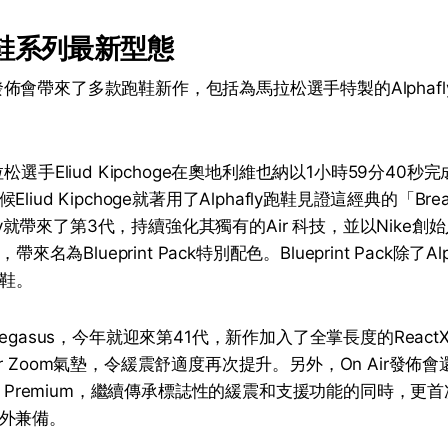
r跑鞋系列最新型態
Air發佈會帶來了多款跑鞋新作，包括為馬拉松選手特製的Alphafly 
松選手Eliud Kipchoge在奧地利維也納以1小時59分40秒完
iud Kipchoge就著用了Alphafly跑鞋見證這經典的「Brea
afly就帶來了第3代，持續強化其獨有的Air 科技，並以Nike創始人
帶來名為Blueprint Pack特別配色。Blueprint Pack除了Al
動鞋。
Pegasus，今年就迎來第41代，新作加入了全掌長度的Reac
r Zoom氣墊，令緩震舒適度再次提升。另外，On Air發佈
s Premium，繼續傳承標誌性的緩震和支援功能的同時，更首次將
外兼備。