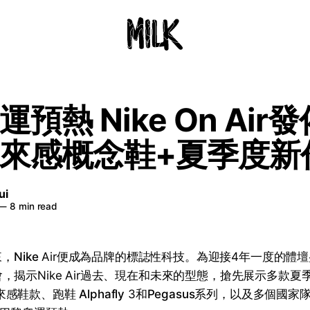
預熱 Nike On Air發
來感概念鞋+夏季度新
ui
—
8 min read
來，
Nike
Air便成為品牌的標誌性科技。為迎接4年一度的體
r發佈會，揭示Nike Air過去、現在和未來的型態，搶先展示多款
ir未來感鞋款、跑鞋
Alphafly
3和
Pegasus
系列，以及多個國家隊