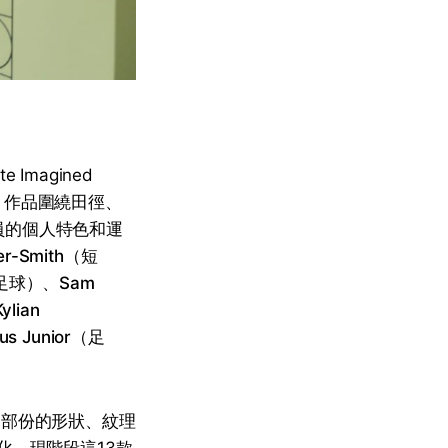
 Imagined
款，作品圍繞田徑、
員的個人特色和運
er-Smith
（短
足球）、
Sam
Kylian
ius Junior
（足
考了部份的形狀、紋理