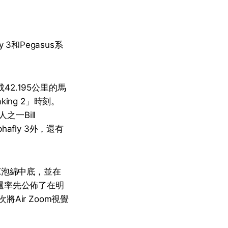
3和Pegasus系
成42.195公里的馬
king 2」時刻。
之一Bill
phafly 3外，還有
tX泡綿中底，並在
會還率先公佈了在明
Air Zoom視覺