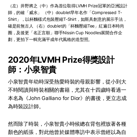
（左）井野將之（中）作為首位取得LVMH Prize冠軍的亞洲設計
師，的確「威水」 （中）doublet早年名作「Compressed T-
Shirt」，以杯麵樣式包裝壓縮T-Shirt，如斯具創意的展示手法，
確是前無古人 （右）doublet的「杯麵壓縮Tee」紅遍日本時尚
圈，及後更「名正言順」聯手Nissin Cup Noodles展開合作企
劃，更拍下一輯充滿平成年代風格的造型照。
2020年LVMH Prize得獎設計
師：小泉智貴
小泉智貴年幼時深受熱愛時裝的母親影響，從小到大
不時閱讀與時裝相關的書籍，尤其在十四歲時看過一
本名為《John Galliano for Dior》的書後，更立志成
為時裝設計師。
然而除了時裝，小泉智貴小時候總在背包裡放著各種
顏色的紙張，對此他曾於媒體專訪中表示曾經以為自