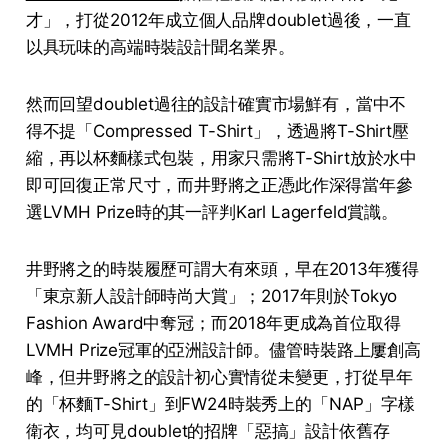
才」，打從2012年成立個人品牌doublet過後，一直
以具玩味的高端時裝設計聞名業界。
然而回望doublet過往的設計確實市場鮮有，當中不
得不提「Compressed T-Shirt」，透過將T-Shirt壓
縮，再以杯麵樣式包裝，用家只需將T-Shirt放於水中
即可回復正常尺寸，而井野將之正憑此作深得當年參
選LVMH Prize時的其一評判Karl Lagerfeld賞識。
井野將之的時裝履歷可謂大有來頭，早在2013年獲得
「東京新人設計師時尚大賞」；2017年則於Tokyo
Fashion Award中奪冠；而2018年更成為首位取得
LVMH Prize冠軍的亞洲設計師。儘管時裝路上屢創高
峰，但井野將之的設計初心實情從未變更，打從早年
的「杯麵T-Shirt」到FW24時裝秀上的「NAP」字樣
衛衣，均可見doublet的招牌「惡搞」設計依舊存