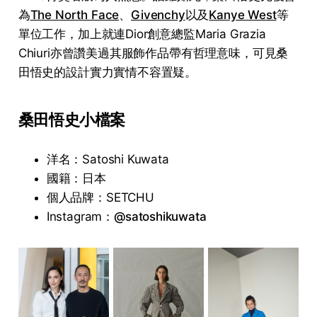
為
The North Face
、
Givenchy
以及
Kanye West
等
單位工作，加上就連Dior創意總監Maria Grazia
Chiuri亦曾讚美過其服飾作品帶有哲理意味，可見桑
田悟史的設計實力實情不容置疑。
桑田悟史小檔案
洋名：Satoshi Kuwata
國籍：日本
個人品牌：SETCHU
Instagram：
@satoshikuwata