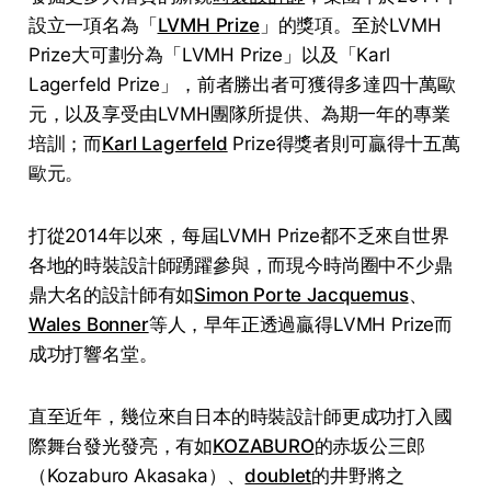
設立一項名為「
LVMH Prize
」的獎項。至於LVMH
Prize大可劃分為「LVMH Prize」以及「Karl
Lagerfeld Prize」，前者勝出者可獲得多達四十萬歐
元，以及享受由LVMH團隊所提供、為期一年的專業
培訓；而
Karl Lagerfeld
Prize得獎者則可贏得十五萬
歐元。
打從2014年以來，每屆LVMH Prize都不乏來自世界
各地的時裝設計師踴躍參與，而現今時尚圈中不少鼎
鼎大名的設計師有如
Simon Porte Jacquemus
、
Wales Bonner
等人，早年正透過贏得LVMH Prize而
成功打響名堂。
直至近年，幾位來自日本的時裝設計師更成功打入國
際舞台發光發亮，有如
KOZABURO
的赤坂公三郎
（Kozaburo Akasaka）、
doublet
的井野將之