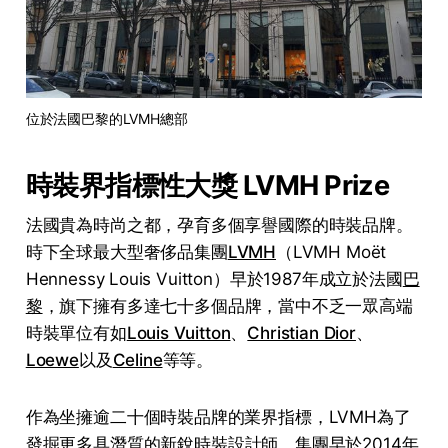
位於法國巴黎的LVMH總部
時裝界指標性大獎 LVMH Prize
法國貴為時尚之都，孕育多個享譽國際的時裝品牌。
時下全球最大型奢侈品集團
LVMH
（LVMH Moët
Hennessy Louis Vuitton）早於1987年成立於法國
巴
黎
，旗下擁有多達七十多個品牌，當中不乏一眾高端
時裝單位有如
Louis Vuitton
、
Christian Dior
、
Loewe
以及
Celine
等等。
作為坐擁逾二十個時裝品牌的業界指標，LVMH為了
發掘更多具潛質的新銳
時裝設計師
，集團早於2014年