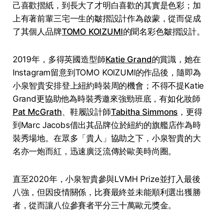
己喜歡摺紙，到長大了才明白喜歡的其實是色彩；加
上有著前輩三宅一生的皺摺設計作為啟蒙，從而促成
了其個人品牌
TOMO KOIZUMI
的聞名彩色皺摺設計。
2019年，多得英國造型師
Katie Grand
的賞識，她在
Instagram留意到TOMO KOIZUMI的作品後，隨即為
小泉智貴安排登上紐約時裝周的機會；不得不提Katie
Grand更協助他為時裝秀邀來強勁班底，有如化妝師
Pat McGrath
、鞋履設計師
Tabitha Simmons
，更得
到Marc Jacobs借出其品牌位於紐約的旗艦店作為時
裝秀場地。在眾多「貴人」協助之下，小泉智貴的大
名亦一炮而紅，迅速廣泛流傳於歐美時尚圈。
直至2020年，小泉智貴參與LVMH Prize並打入最後
八強，但因疫情關係，比賽最終並未能順利選出獲勝
者，從而讓八位參賽者平分三十萬歐元獎金。