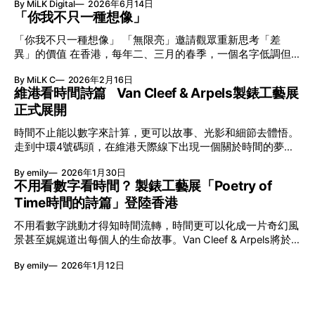
By MiLK Digital
2026年6月14日
VGP 金獎，也是 Amazon 折扣日的大熱推介。
「你我不只一種想像」
「你我不只一種想像」 「無限亮」邀請觀眾重新思考「差
異」的價值 在香港，每年二、三月的春季，一個名字低調但
有力地發光—「無限亮」(No Limits) 。「無限亮」由香港藝術
By MiLK C
2026年2月16日
節與香港賽馬會慈善信託基金聯合呈獻，以共融藝術為核心，
維港看時間詩篇 Van Cleef & Arpels製錶工藝展
八年來不只是帶來無數來自世界各地的優秀節目，更致力於在
正式展開
本地建立屬於香港的共融創作生態。今年更首度與本地兩大旗
艦藝團強強聯手打造兩部深具意義的作品《遊延》及《弦上光
時間不止能以數字來計算，更可以故事、光影和細節去體悟。
影》，展開一場前所未有的藝術對話，擦下多元藝術下的流動
走到中環4號碼頭，在維港天際線下出現一個關於時間的夢幻
能量，全面開展一場無界限嘅藝術旅程。 第八屆「無限亮」
入口：Van Cleef & Arpels的「Poetry of Time時間的詩篇」展
以「你我不只一種想像」為題，從共融角度重新思索「差異」
By emily
2026年1月30日
覽。由即日至2月8日期間舉行，世家把一貫低調精緻的製錶語
的價值。不同能力人士是社會多樣性的一部分。每人皆擁有
不用看數字看時間？ 製錶工藝展「Poetry of
言搬離傳統店舖，放進公共場域，讓時間不只是腕上的個人物
「不同」能力與特質，當我們一齊生活、一齊創作、互相啟
Time時間的詩篇」登陸香港
件，而是一場可以與他人一同經歷的詩意旅程。 在碼頭打開
發，偏見與界線，也自然被藝術溶化。 「無限亮」2026精彩
「時間詩集」 走進展場尤如翻開一本時間詩集，藉由不同主
節目包括: 2月27日至3月1日：帕拉管弦樂團《無邊狂想曲》/
不用看數字跳動才得知時間流轉，時間更可以化成一片奇幻風
題呈現時間的無限想像。Van Cleef & Arpels的腕錶從來不是
音樂‧舞蹈 (開幕節目) 2月28日至3月1日：
景甚至娓娓道出每個人的生命故事。Van Cleef & Arpels將於1
由單純的機械與數字堆砌，更像是腕上的動人故事。 世家以
月24日至2月8日在中環4號碼頭舉行「Poetry of Time時間的
精湛的製錶技術與敘事美學為核心，讓每一枚腕錶都超越單純
By emily
2026年1月12日
詩篇」展覽，邀請大家走進由愛情故事、詩意星象、迷人自然
報時的功能，而是把稍縱即逝的瞬間凝結成可以反覆閱讀的畫
到芭蕾舞伶與仙子共同編織的多重宇宙，親身體驗世家在製錶
面，像是把一段關係，甚至一段記憶封存於錶盤之中。 自
工藝上的極致追求。 橋上的永恆約會 展覽以Alfred Van Cleef
1906年於巴黎芳登廣場創立以來，Van Cleef & Arpels一直追
與Estelle Arpels的愛情為序幕，奠定世家百年的浪漫基調。展