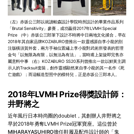
（左）赤坂公三郎以就讀帕森設計學院時所設計的畢業作品系列
「Brutal Sensitivity」參賽，成功贏得2017年LVMH Special 
Prize （中）赤坂公三郎筆下設計不時將中日兩地文化揉合，早在
2018年其自家品牌KOZABURO曾推出一款靈感源自李小龍的別
注版橫須賀外套，兩方手袖位置繡上李小龍對武術所發表的哲理
金句「以無限為有限，以無法為有法」，當時甫上架旋即完售亦
屬意料中事 （右）KOZABURO SS20系列曾推出一款以鮮黃主調
示人的Tracksuit套裝，創作靈感顯然來自李小龍的其一名作《死
亡遊戲》；而這幅造型照中的模特兒，正是赤坂公三郎本人。
2018年LVMH Prize得獎設計師：
井野將之
近年風行日本時尚圈的doublet，其創辦人井野將之
早於2018年勇奪LVMH Prize冠軍寶座。這位曾於
MIHARAYASUHIRO
擔任鞋履及配件設計師的「鬼