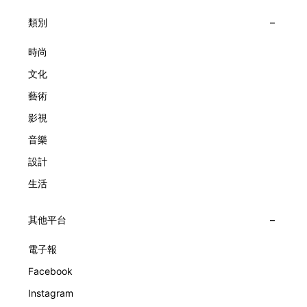
求文化傳承與創新。展覽以5個主題重組了世家的故事及詮釋
覽以此為序曲，精選展出Patrimony典藏系列的作品並劃分為5
時間的角度：愛情、詩意星象、迷人的大自然、芭蕾舞伶與仙
大主題展區，彰顯世家的核心價值。2010年，Van Cleef &
類別
子，以及訴說時間的珠寶。每個主題展區都有精美的佈置回應
Arpels推出Pont des Amoureux腕錶，這是第一款在日內瓦高
主題，引導觀眾在欣賞工藝同時產生情感的投射與共鳴。
級鐘錶大賞（Grand Prix d'Horlogerie de Genève）中獲獎的
時尚
系列腕錶。一對戀人在巴黎石橋緩緩靠近，每逢正午與午夜相
文化
擁而吻。雙逆跳機芯精準驅動這場機械浪漫，讓時間不再是抽
象概念，而是心跳的律動。 故事並未完結，2025年推出的
藝術
Lady Arpels Bal des Amoureux
影視
音樂
設計
生活
其他平台
電子報
Facebook
Instagram