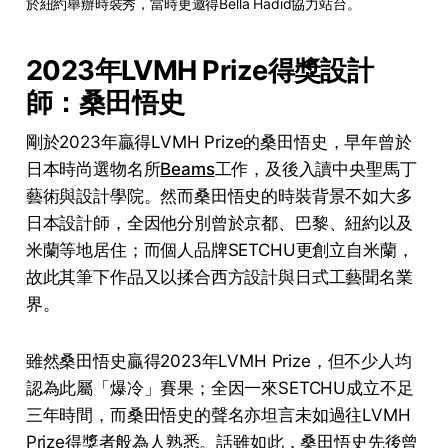
於紐約舉辦時裝秀，當時更邀得Bella Hadid協力站台。
2023年LVMH Prize得獎設計
師：桑田悟史
剛於2023年贏得LVMH Prize的桑田悟史，早年曾於
日本時尚選物名所
Beams
工作，及後入讀中央聖馬丁
藝術與設計學院。然而桑田悟史的時裝背景不如大多
日本設計師，全因他分別曾於京都、巴黎、紐約以及
米蘭等地居住；而個人品牌SETCHU更創立自米蘭，
故此其筆下作品又以揉合西方設計與日式工藝聞名業
界。
雖然桑田悟史贏得2023年LVMH Prize，但不少人均
認為此屬「爆冷」賽果；全因一來SETCHU成立不足
三年時間，而桑田悟史的聲名亦坦言未如過往LVMH
Prize得獎者般為人熟悉。話雖如此，桑田悟史先後曾