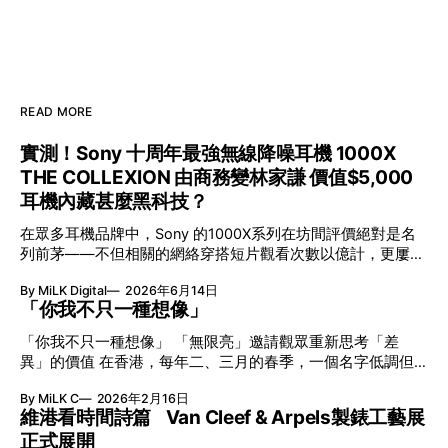
READ MORE
實測！Sony 十周年最強無線降噪耳機 1000X
THE COLLEXION 由商務變林家謙 價值$5,000
耳機內藏甚麼黑科技？
在眾多耳機品牌中，Sony 的1000X系列在坊間評價絕對是名
列前茅——不但相關的網絡穿搭短片觀看次數以億計，更屢獲
英國影音網年度最佳、連續數年奪得日本電子器材奧斯卡
By MiLK Digital
2026年6月14日
VGP 金獎，也是 Amazon 折扣日的大熱推介。
「你我不只一種想像」
「你我不只一種想像」 「無限亮」邀請觀眾重新思考「差
異」的價值 在香港，每年二、三月的春季，一個名字低調但
有力地發光—「無限亮」(No Limits) 。「無限亮」由香港藝術
By MiLK C
2026年2月16日
節與香港賽馬會慈善信託基金聯合呈獻，以共融藝術為核心，
維港看時間詩篇 Van Cleef & Arpels製錶工藝展
八年來不只是帶來無數來自世界各地的優秀節目，更致力於在
正式展開
本地建立屬於香港的共融創作生態。今年更首度與本地兩大旗