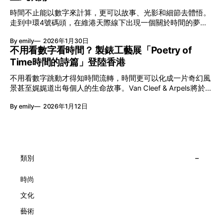
艦藝團強強聯手打造兩部深具意義的作品《遊延》及《弦上光
時間不止能以數字來計算，更可以故事、光影和細節去體悟。
影》，展開一場前所未有的藝術對話，擦下多元藝術下的流動
走到中環4號碼頭，在維港天際線下出現一個關於時間的夢幻
能量，全面開展一場無界限嘅藝術旅程。 第八屆「無限亮」
入口：Van Cleef & Arpels的「Poetry of Time時間的詩篇」展
以「你我不只一種想像」為題，從共融角度重新思索「差異」
By emily
2026年1月30日
覽。由即日至2月8日期間舉行，世家把一貫低調精緻的製錶語
的價值。不同能力人士是社會多樣性的一部分。每人皆擁有
不用看數字看時間？ 製錶工藝展「Poetry of
言搬離傳統店舖，放進公共場域，讓時間不只是腕上的個人物
「不同」能力與特質，當我們一齊生活、一齊創作、互相啟
Time時間的詩篇」登陸香港
件，而是一場可以與他人一同經歷的詩意旅程。 在碼頭打開
發，偏見與界線，也自然被藝術溶化。 「無限亮」2026精彩
「時間詩集」 走進展場尤如翻開一本時間詩集，藉由不同主
節目包括: 2月27日至3月1日：帕拉管弦樂團《無邊狂想曲》/
不用看數字跳動才得知時間流轉，時間更可以化成一片奇幻風
題呈現時間的無限想像。Van Cleef & Arpels的腕錶從來不是
音樂‧舞蹈 (開幕節目) 2月28日至3月1日：
景甚至娓娓道出每個人的生命故事。Van Cleef & Arpels將於1
由單純的機械與數字堆砌，更像是腕上的動人故事。 世家以
月24日至2月8日在中環4號碼頭舉行「Poetry of Time時間的
精湛的製錶技術與敘事美學為核心，讓每一枚腕錶都超越單純
By emily
2026年1月12日
詩篇」展覽，邀請大家走進由愛情故事、詩意星象、迷人自然
報時的功能，而是把稍縱即逝的瞬間凝結成可以反覆閱讀的畫
到芭蕾舞伶與仙子共同編織的多重宇宙，親身體驗世家在製錶
面，像是把一段關係，甚至一段記憶封存於錶盤之中。 自
工藝上的極致追求。 橋上的永恆約會 展覽以Alfred Van Cleef
1906年於巴黎芳登廣場創立以來，Van Cleef & Arpels一直追
與Estelle Arpels的愛情為序幕，奠定世家百年的浪漫基調。展
求文化傳承與創新。展覽以5個主題重組了世家的故事及詮釋
覽以此為序曲，精選展出Patrimony典藏系列的作品並劃分為5
時間的角度：愛情、詩意星象、迷人的大自然、芭蕾舞伶與仙
大主題展區，彰顯世家的核心價值。2010年，Van Cleef &
類別
子，以及訴說時間的珠寶。每個主題展區都有精美的佈置回應
Arpels推出Pont des Amoureux腕錶，這是第一款在日內瓦高
主題，引導觀眾在欣賞工藝同時產生情感的投射與共鳴。
級鐘錶大賞（Grand Prix d'Horlogerie de Genève）中獲獎的
時尚
系列腕錶。一對戀人在巴黎石橋緩緩靠近，每逢正午與午夜相
文化
擁而吻。雙逆跳機芯精準驅動這場機械浪漫，讓時間不再是抽
象概念，而是心跳的律動。 故事並未完結，2025年推出的
藝術
Lady Arpels Bal des Amoureux