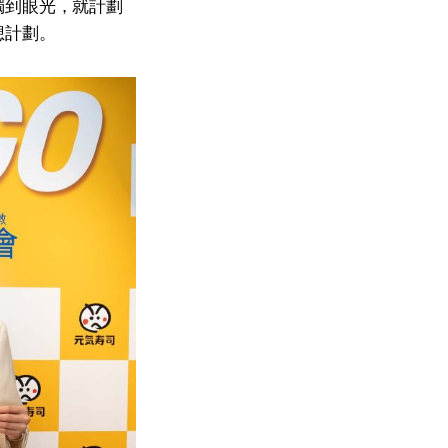
獨到眼光，就計劃
想計劃。