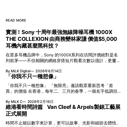
READ MORE
實測！Sony 十周年最強無線降噪耳機 1000X
THE COLLEXION 由商務變林家謙 價值$5,000
耳機內藏甚麼黑科技？
在眾多耳機品牌中，Sony 的1000X系列在坊間評價絕對是名
列前茅——不但相關的網絡穿搭短片觀看次數以億計，更屢獲
英國影音網年度最佳、連續數年奪得日本電子器材奧斯卡
By MiLK Digital
2026年6月14日
VGP 金獎，也是 Amazon 折扣日的大熱推介。
「你我不只一種想像」
「你我不只一種想像」 「無限亮」邀請觀眾重新思考「差
異」的價值 在香港，每年二、三月的春季，一個名字低調但
有力地發光—「無限亮」(No Limits) 。「無限亮」由香港藝術
By MiLK C
2026年2月16日
節與香港賽馬會慈善信託基金聯合呈獻，以共融藝術為核心，
維港看時間詩篇 Van Cleef & Arpels製錶工藝展
八年來不只是帶來無數來自世界各地的優秀節目，更致力於在
正式展開
本地建立屬於香港的共融創作生態。今年更首度與本地兩大旗
艦藝團強強聯手打造兩部深具意義的作品《遊延》及《弦上光
時間不止能以數字來計算，更可以故事、光影和細節去體悟。
影》，展開一場前所未有的藝術對話，擦下多元藝術下的流動