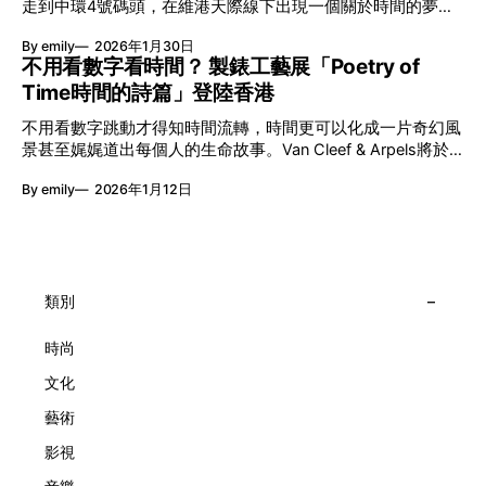
走到中環4號碼頭，在維港天際線下出現一個關於時間的夢幻
能量，全面開展一場無界限嘅藝術旅程。 第八屆「無限亮」
入口：Van Cleef & Arpels的「Poetry of Time時間的詩篇」展
以「你我不只一種想像」為題，從共融角度重新思索「差異」
By emily
2026年1月30日
覽。由即日至2月8日期間舉行，世家把一貫低調精緻的製錶語
的價值。不同能力人士是社會多樣性的一部分。每人皆擁有
不用看數字看時間？ 製錶工藝展「Poetry of
言搬離傳統店舖，放進公共場域，讓時間不只是腕上的個人物
「不同」能力與特質，當我們一齊生活、一齊創作、互相啟
Time時間的詩篇」登陸香港
件，而是一場可以與他人一同經歷的詩意旅程。 在碼頭打開
發，偏見與界線，也自然被藝術溶化。 「無限亮」2026精彩
「時間詩集」 走進展場尤如翻開一本時間詩集，藉由不同主
節目包括: 2月27日至3月1日：帕拉管弦樂團《無邊狂想曲》/
不用看數字跳動才得知時間流轉，時間更可以化成一片奇幻風
題呈現時間的無限想像。Van Cleef & Arpels的腕錶從來不是
音樂‧舞蹈 (開幕節目) 2月28日至3月1日：
景甚至娓娓道出每個人的生命故事。Van Cleef & Arpels將於1
由單純的機械與數字堆砌，更像是腕上的動人故事。 世家以
月24日至2月8日在中環4號碼頭舉行「Poetry of Time時間的
精湛的製錶技術與敘事美學為核心，讓每一枚腕錶都超越單純
By emily
2026年1月12日
詩篇」展覽，邀請大家走進由愛情故事、詩意星象、迷人自然
報時的功能，而是把稍縱即逝的瞬間凝結成可以反覆閱讀的畫
到芭蕾舞伶與仙子共同編織的多重宇宙，親身體驗世家在製錶
面，像是把一段關係，甚至一段記憶封存於錶盤之中。 自
工藝上的極致追求。 橋上的永恆約會 展覽以Alfred Van Cleef
1906年於巴黎芳登廣場創立以來，Van Cleef & Arpels一直追
與Estelle Arpels的愛情為序幕，奠定世家百年的浪漫基調。展
求文化傳承與創新。展覽以5個主題重組了世家的故事及詮釋
覽以此為序曲，精選展出Patrimony典藏系列的作品並劃分為5
時間的角度：愛情、詩意星象、迷人的大自然、芭蕾舞伶與仙
大主題展區，彰顯世家的核心價值。2010年，Van Cleef &
類別
子，以及訴說時間的珠寶。每個主題展區都有精美的佈置回應
Arpels推出Pont des Amoureux腕錶，這是第一款在日內瓦高
主題，引導觀眾在欣賞工藝同時產生情感的投射與共鳴。
級鐘錶大賞（Grand Prix d'Horlogerie de Genève）中獲獎的
時尚
系列腕錶。一對戀人在巴黎石橋緩緩靠近，每逢正午與午夜相
文化
擁而吻。雙逆跳機芯精準驅動這場機械浪漫，讓時間不再是抽
象概念，而是心跳的律動。 故事並未完結，2025年推出的
藝術
Lady Arpels Bal des Amoureux
影視