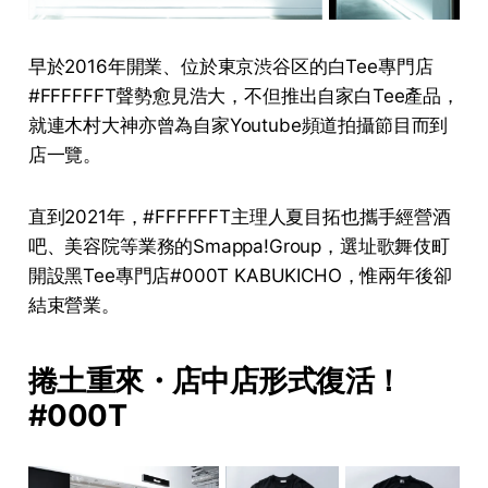
早於2016年開業、位於東京渋谷区的白Tee專門店
#FFFFFFT聲勢愈見浩大，不但推出自家白Tee產品，
就連木村大神亦曾為自家Youtube頻道拍攝節目而到
店一覽。
直到2021年，#FFFFFFT主理人夏目拓也攜手經營酒
吧、美容院等業務的Smappa!Group，選址歌舞伎町
開設黑Tee專門店#000T KABUKICHO，惟兩年後卻
結束營業。
捲土重來・店中店形式復活！
#000T