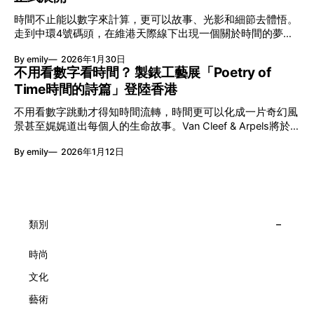
艦藝團強強聯手打造兩部深具意義的作品《遊延》及《弦上光
時間不止能以數字來計算，更可以故事、光影和細節去體悟。
影》，展開一場前所未有的藝術對話，擦下多元藝術下的流動
走到中環4號碼頭，在維港天際線下出現一個關於時間的夢幻
能量，全面開展一場無界限嘅藝術旅程。 第八屆「無限亮」
入口：Van Cleef & Arpels的「Poetry of Time時間的詩篇」展
以「你我不只一種想像」為題，從共融角度重新思索「差異」
By emily
2026年1月30日
覽。由即日至2月8日期間舉行，世家把一貫低調精緻的製錶語
的價值。不同能力人士是社會多樣性的一部分。每人皆擁有
不用看數字看時間？ 製錶工藝展「Poetry of
言搬離傳統店舖，放進公共場域，讓時間不只是腕上的個人物
「不同」能力與特質，當我們一齊生活、一齊創作、互相啟
Time時間的詩篇」登陸香港
件，而是一場可以與他人一同經歷的詩意旅程。 在碼頭打開
發，偏見與界線，也自然被藝術溶化。 「無限亮」2026精彩
「時間詩集」 走進展場尤如翻開一本時間詩集，藉由不同主
節目包括: 2月27日至3月1日：帕拉管弦樂團《無邊狂想曲》/
不用看數字跳動才得知時間流轉，時間更可以化成一片奇幻風
題呈現時間的無限想像。Van Cleef & Arpels的腕錶從來不是
音樂‧舞蹈 (開幕節目) 2月28日至3月1日：
景甚至娓娓道出每個人的生命故事。Van Cleef & Arpels將於1
由單純的機械與數字堆砌，更像是腕上的動人故事。 世家以
月24日至2月8日在中環4號碼頭舉行「Poetry of Time時間的
精湛的製錶技術與敘事美學為核心，讓每一枚腕錶都超越單純
By emily
2026年1月12日
詩篇」展覽，邀請大家走進由愛情故事、詩意星象、迷人自然
報時的功能，而是把稍縱即逝的瞬間凝結成可以反覆閱讀的畫
到芭蕾舞伶與仙子共同編織的多重宇宙，親身體驗世家在製錶
面，像是把一段關係，甚至一段記憶封存於錶盤之中。 自
工藝上的極致追求。 橋上的永恆約會 展覽以Alfred Van Cleef
1906年於巴黎芳登廣場創立以來，Van Cleef & Arpels一直追
與Estelle Arpels的愛情為序幕，奠定世家百年的浪漫基調。展
求文化傳承與創新。展覽以5個主題重組了世家的故事及詮釋
覽以此為序曲，精選展出Patrimony典藏系列的作品並劃分為5
時間的角度：愛情、詩意星象、迷人的大自然、芭蕾舞伶與仙
大主題展區，彰顯世家的核心價值。2010年，Van Cleef &
類別
子，以及訴說時間的珠寶。每個主題展區都有精美的佈置回應
Arpels推出Pont des Amoureux腕錶，這是第一款在日內瓦高
主題，引導觀眾在欣賞工藝同時產生情感的投射與共鳴。
級鐘錶大賞（Grand Prix d'Horlogerie de Genève）中獲獎的
時尚
系列腕錶。一對戀人在巴黎石橋緩緩靠近，每逢正午與午夜相
文化
擁而吻。雙逆跳機芯精準驅動這場機械浪漫，讓時間不再是抽
象概念，而是心跳的律動。 故事並未完結，2025年推出的
藝術
Lady Arpels Bal des Amoureux