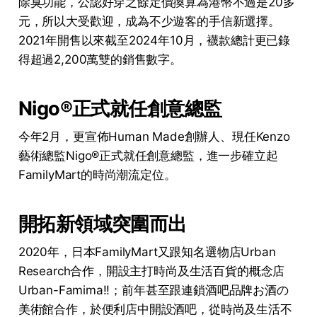
除臭功能，公認好穿之餘定價換算為港幣不過是20多
元，所以大受歡迎，成為不少遊客的手信新選擇。
2021年開售以來截至2024年10月，襪款總計更已錄
得超過2,200萬雙的銷售數字。
Nigo®正式就任創意總監
今年2月，更宣佈Human Made創辦人、現任Kenzo
藝術總監Nigo®正式就任創意總監，進一步確立起
FamilyMart的時尚潮流定位。
開拓新領域突圍而出
2020年，日本FamilyMart又跟知名選物店Urban
Research合作，開設主打時尚及生活百貨的概念店
Urban-Famima!!；前年甚至跟連鎖酒吧品牌お酒の
美術館合作，於便利店中開設酒吧，從時尚及生活不