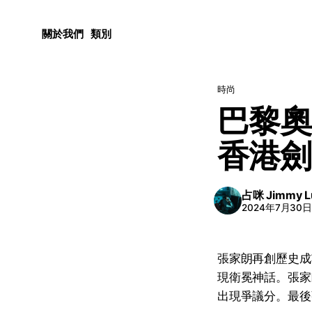
關於我們
類別
時尚
巴黎奧
香港劍擊
占咪 Jimmy L
2024年7月30
張家朗再創歷史成
現衛冕神話。張家朗
出現爭議分。最後