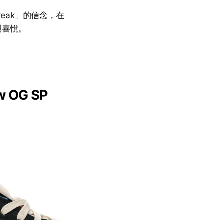
break」的信念，在
與喜悅。
ow OG SP