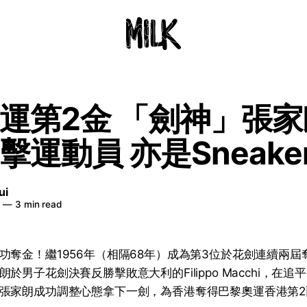
運第2金 「劍神」張家
運動員 亦是Sneaker
ui
日
—
3 min read
功奪金！繼1956年（相隔68年）成為第3位於花劍連續兩
於男子花劍決賽反勝擊敗意大利的Filippo Macchi，在追
張家朗成功調整心態拿下一劍，為香港奪得巴黎奧運香港第2