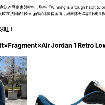
歷傷患與挫折，堅持「Winning is a tough habit to 
同時在法國教練Greg的家鄉贏得金牌，與團隊分享訓練成果
球鞋！
ott×Fragment×Air Jordan 1 Retro L