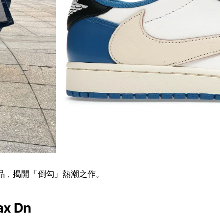
品﹐揭開「倒勾」熱潮之作。
ax Dn