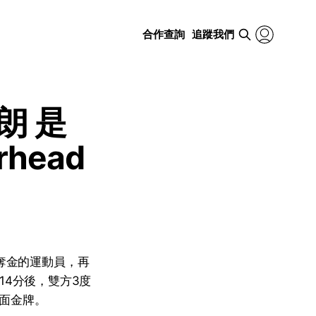
合作查詢
追蹤我們
朗 是
head
屆奪金的運動員，再
平14分後，雙方3度
面金牌。