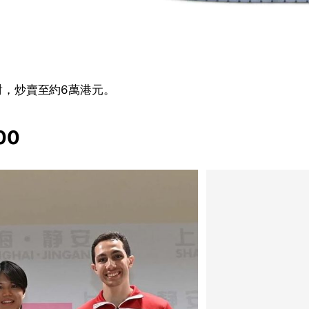
0對，炒賣至約6萬港元。
00