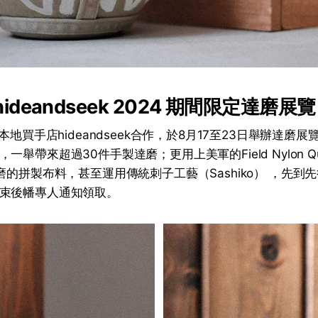
hideandseek 2024 期間限定達磨展覽
跟本地買手店hideandseek合作，於8月17至23日舉辦達磨
舉帶來超過30件手製達磨；更用上美軍的Field Nylon Quilt
磨的拼製布料，甚至運用傳統刺子工藝（Sashiko） ，先到
束後幡專人通知領取。