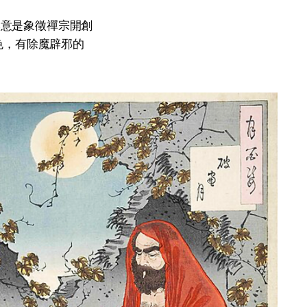
本意是象徵禪宗開創
色，有除魔辟邪的