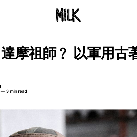
= 達摩祖師﹖ 以軍用古
g
—
3 min read