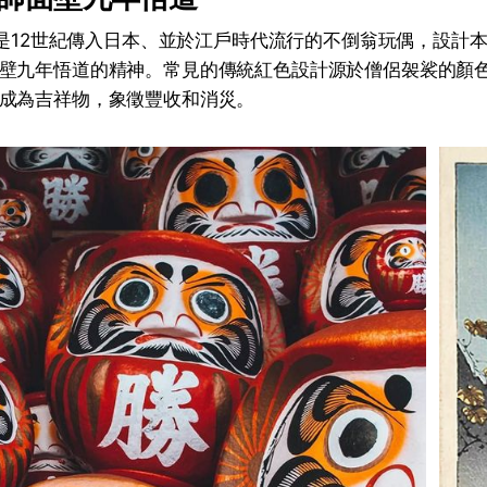
a）是12世紀傳入日本、並於江戶時代流行的不倒翁玩偶，設計
壁九年悟道的精神。常見的傳統紅色設計源於僧侶袈裟的顏
成為吉祥物，象徵豐收和消災。