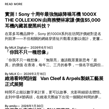
READ MORE
實測！Sony 十周年最強無線降噪耳機 1000X
THE COLLEXION 由商務變林家謙 價值$5,000
耳機內藏甚麼黑科技？
在眾多耳機品牌中，Sony 的1000X系列在坊間評價絕對是名
列前茅——不但相關的網絡穿搭短片觀看次數以億計，更屢獲
英國影音網年度最佳、連續數年奪得日本電子器材奧斯卡
By MiLK Digital
2026年6月14日
VGP 金獎，也是 Amazon 折扣日的大熱推介。
「你我不只一種想像」
「你我不只一種想像」 「無限亮」邀請觀眾重新思考「差
異」的價值 在香港，每年二、三月的春季，一個名字低調但
有力地發光—「無限亮」(No Limits) 。「無限亮」由香港藝術
By MiLK C
2026年2月16日
節與香港賽馬會慈善信託基金聯合呈獻，以共融藝術為核心，
維港看時間詩篇 Van Cleef & Arpels製錶工藝展
八年來不只是帶來無數來自世界各地的優秀節目，更致力於在
正式展開
本地建立屬於香港的共融創作生態。今年更首度與本地兩大旗
艦藝團強強聯手打造兩部深具意義的作品《遊延》及《弦上光
時間不止能以數字來計算，更可以故事、光影和細節去體悟。
影》，展開一場前所未有的藝術對話，擦下多元藝術下的流動
走到中環4號碼頭，在維港天際線下出現一個關於時間的夢幻
能量，全面開展一場無界限嘅藝術旅程。 第八屆「無限亮」
入口：Van Cleef & Arpels的「Poetry of Time時間的詩篇」展
以「你我不只一種想像」為題，從共融角度重新思索「差異」
By emily
2026年1月30日
覽。由即日至2月8日期間舉行，世家把一貫低調精緻的製錶語
的價值。不同能力人士是社會多樣性的一部分。每人皆擁有