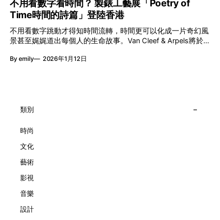
不用看數字看時間？ 製錶工藝展「Poetry of
言搬離傳統店舖，放進公共場域，讓時間不只是腕上的個人物
「不同」能力與特質，當我們一齊生活、一齊創作、互相啟
Time時間的詩篇」登陸香港
件，而是一場可以與他人一同經歷的詩意旅程。 在碼頭打開
發，偏見與界線，也自然被藝術溶化。 「無限亮」2026精彩
「時間詩集」 走進展場尤如翻開一本時間詩集，藉由不同主
節目包括: 2月27日至3月1日：帕拉管弦樂團《無邊狂想曲》/
不用看數字跳動才得知時間流轉，時間更可以化成一片奇幻風
題呈現時間的無限想像。Van Cleef & Arpels的腕錶從來不是
音樂‧舞蹈 (開幕節目) 2月28日至3月1日：
景甚至娓娓道出每個人的生命故事。Van Cleef & Arpels將於1
由單純的機械與數字堆砌，更像是腕上的動人故事。 世家以
月24日至2月8日在中環4號碼頭舉行「Poetry of Time時間的
精湛的製錶技術與敘事美學為核心，讓每一枚腕錶都超越單純
By emily
2026年1月12日
詩篇」展覽，邀請大家走進由愛情故事、詩意星象、迷人自然
報時的功能，而是把稍縱即逝的瞬間凝結成可以反覆閱讀的畫
到芭蕾舞伶與仙子共同編織的多重宇宙，親身體驗世家在製錶
面，像是把一段關係，甚至一段記憶封存於錶盤之中。 自
工藝上的極致追求。 橋上的永恆約會 展覽以Alfred Van Cleef
1906年於巴黎芳登廣場創立以來，Van Cleef & Arpels一直追
與Estelle Arpels的愛情為序幕，奠定世家百年的浪漫基調。展
求文化傳承與創新。展覽以5個主題重組了世家的故事及詮釋
覽以此為序曲，精選展出Patrimony典藏系列的作品並劃分為5
時間的角度：愛情、詩意星象、迷人的大自然、芭蕾舞伶與仙
大主題展區，彰顯世家的核心價值。2010年，Van Cleef &
類別
子，以及訴說時間的珠寶。每個主題展區都有精美的佈置回應
Arpels推出Pont des Amoureux腕錶，這是第一款在日內瓦高
主題，引導觀眾在欣賞工藝同時產生情感的投射與共鳴。
級鐘錶大賞（Grand Prix d'Horlogerie de Genève）中獲獎的
時尚
系列腕錶。一對戀人在巴黎石橋緩緩靠近，每逢正午與午夜相
文化
擁而吻。雙逆跳機芯精準驅動這場機械浪漫，讓時間不再是抽
象概念，而是心跳的律動。 故事並未完結，2025年推出的
藝術
Lady Arpels Bal des Amoureux
影視
音樂
設計