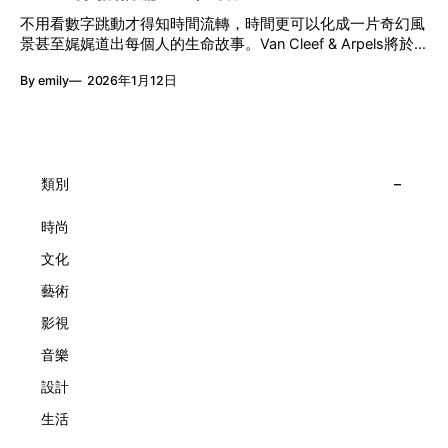
「時間詩集」 走進展場尤如翻開一本時間詩集，藉由不同主
節目包括: 2月27日至3月1日：帕拉管弦樂團《無邊狂想曲》/
不用看數字跳動才得知時間流轉，時間更可以化成一片奇幻風
題呈現時間的無限想像。Van Cleef & Arpels的腕錶從來不是
音樂‧舞蹈 (開幕節目) 2月28日至3月1日：
景甚至娓娓道出每個人的生命故事。Van Cleef & Arpels將於1
由單純的機械與數字堆砌，更像是腕上的動人故事。 世家以
月24日至2月8日在中環4號碼頭舉行「Poetry of Time時間的
精湛的製錶技術與敘事美學為核心，讓每一枚腕錶都超越單純
By emily
2026年1月12日
詩篇」展覽，邀請大家走進由愛情故事、詩意星象、迷人自然
報時的功能，而是把稍縱即逝的瞬間凝結成可以反覆閱讀的畫
到芭蕾舞伶與仙子共同編織的多重宇宙，親身體驗世家在製錶
面，像是把一段關係，甚至一段記憶封存於錶盤之中。 自
工藝上的極致追求。 橋上的永恆約會 展覽以Alfred Van Cleef
1906年於巴黎芳登廣場創立以來，Van Cleef & Arpels一直追
與Estelle Arpels的愛情為序幕，奠定世家百年的浪漫基調。展
求文化傳承與創新。展覽以5個主題重組了世家的故事及詮釋
覽以此為序曲，精選展出Patrimony典藏系列的作品並劃分為5
時間的角度：愛情、詩意星象、迷人的大自然、芭蕾舞伶與仙
大主題展區，彰顯世家的核心價值。2010年，Van Cleef &
類別
子，以及訴說時間的珠寶。每個主題展區都有精美的佈置回應
Arpels推出Pont des Amoureux腕錶，這是第一款在日內瓦高
主題，引導觀眾在欣賞工藝同時產生情感的投射與共鳴。
級鐘錶大賞（Grand Prix d'Horlogerie de Genève）中獲獎的
時尚
系列腕錶。一對戀人在巴黎石橋緩緩靠近，每逢正午與午夜相
文化
擁而吻。雙逆跳機芯精準驅動這場機械浪漫，讓時間不再是抽
象概念，而是心跳的律動。 故事並未完結，2025年推出的
藝術
Lady Arpels Bal des Amoureux
影視
音樂
設計
生活