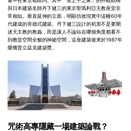
集中在東京都區內。其中「星之子之家」的外觀結構
與日本建築名師丹下健三的東京聖瑪利亞主教座堂非
常相似。垂直延伸的立面，明顯仿效現實中這幢60年
代建成的哥德式建築。丹下健三設計的初衷不是要闡
述天主教的教義，而是讓人不論站在哪個角度都看不
到教堂空間全貌的神祕空間，這座建築後來於1987年
榮獲普立茲克建築獎。
咒術高專隱藏一場建築論戰？