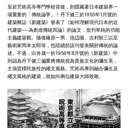
至於咒術高等專門學校背後，則隱藏著日本建築界一
場重要的「傳統論爭」！丹下健三於1955年1月號的
建築雜誌《新建築》發表了《如何理解現代日本的近
代建築──為創造傳統而論》的論文，批判單純的功能
主義建築觀。隨後篠原一男、池辺陽、吉村順三以至
藝術家岡本太郎等，也陸續於該刊發表關於傳統的論
述。不過，白井晟一於1956年8月號的《新建築》中
則認為丹下健三偏重將傳統視為貴族文化的彌生系，
主張質樸民族性的繩文風格。咒術高專則融合彌生及
繩文風格的建築，就如向兩位建築大師致敬。