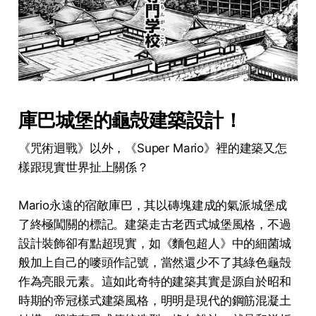
庫巴城堡的龜殻建築設計！
《咒術迴戰》以外，《Super Mario》裡的建築又怎
樣跟現實世界扯上關係？
Mario永遠的宿敵庫巴，其以磚塊建成的氣派城堡成
了終極闖關的標記。建築走古老西式城堡風格，不過
設計裝飾卻有點超現實，如《麵包超人》中的細菌城
般加上自己的嘜頭作記號，當然還少不了其綠色龜殻
作為亮眼元素。這如此奇特的建築其實是源自於昭和
時期的帝冠樣式建築風格，明明是現代的鋼筋混凝土