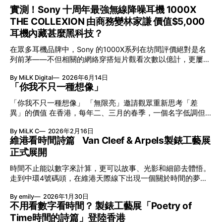
實測！Sony 十周年最強無線降噪耳機 1000X
THE COLLEXION 由商務變林家謙 價值$5,000
耳機內藏甚麼黑科技？
在眾多耳機品牌中，Sony 的1000X系列在坊間評價絕對是名
列前茅——不但相關的網絡穿搭短片觀看次數以億計，更屢獲
英國影音網年度最佳、連續數年奪得日本電子器材奧斯卡
By MiLK Digital
2026年6月14日
VGP 金獎，也是 Amazon 折扣日的大熱推介。
「你我不只一種想像」
「你我不只一種想像」 「無限亮」邀請觀眾重新思考「差
異」的價值 在香港，每年二、三月的春季，一個名字低調但
有力地發光—「無限亮」(No Limits) 。「無限亮」由香港藝術
By MiLK C
2026年2月16日
節與香港賽馬會慈善信託基金聯合呈獻，以共融藝術為核心，
維港看時間詩篇 Van Cleef & Arpels製錶工藝展
八年來不只是帶來無數來自世界各地的優秀節目，更致力於在
正式展開
本地建立屬於香港的共融創作生態。今年更首度與本地兩大旗
艦藝團強強聯手打造兩部深具意義的作品《遊延》及《弦上光
時間不止能以數字來計算，更可以故事、光影和細節去體悟。
影》，展開一場前所未有的藝術對話，擦下多元藝術下的流動
走到中環4號碼頭，在維港天際線下出現一個關於時間的夢幻
能量，全面開展一場無界限嘅藝術旅程。 第八屆「無限亮」
入口：Van Cleef & Arpels的「Poetry of Time時間的詩篇」展
以「你我不只一種想像」為題，從共融角度重新思索「差異」
By emily
2026年1月30日
覽。由即日至2月8日期間舉行，世家把一貫低調精緻的製錶語
的價值。不同能力人士是社會多樣性的一部分。每人皆擁有
不用看數字看時間？ 製錶工藝展「Poetry of
言搬離傳統店舖，放進公共場域，讓時間不只是腕上的個人物
「不同」能力與特質，當我們一齊生活、一齊創作、互相啟
Time時間的詩篇」登陸香港
件，而是一場可以與他人一同經歷的詩意旅程。 在碼頭打開
發，偏見與界線，也自然被藝術溶化。 「無限亮」2026精彩