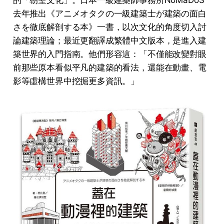
的「朝聖文化」。日本一級建築師事務所NoMaDoS
去年推出《アニメオタクの一級建築士が建築の面白
さを徹底解剖する本》一書，以次文化的角度切入討
論建築理論；最近更翻譯成繁體中文版本，是進入建
築世界的入門指南。他們形容這：「不僅能改變對眼
前那些原本看似平凡的建築的看法，還能在動畫、電
影等虛構世界中挖掘更多資訊。」