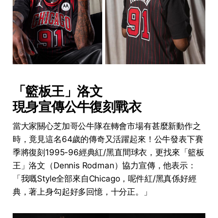
「籃板王」洛文
現身宣傳公牛復刻戰衣
當大家關心芝加哥公牛隊在轉會市場有甚麼新動作之
時，竟見這名64歲的傳奇又活躍起來！公牛發表下賽
季將復刻1995-96經典紅/黑直間球衣，更找來「籃板
王」洛文（Dennis Rodman）協力宣傳，他表示：
「我嘅Style全部來自Chicago，呢件紅/黑真係好經
典，著上身勾起好多回憶，十分正。」