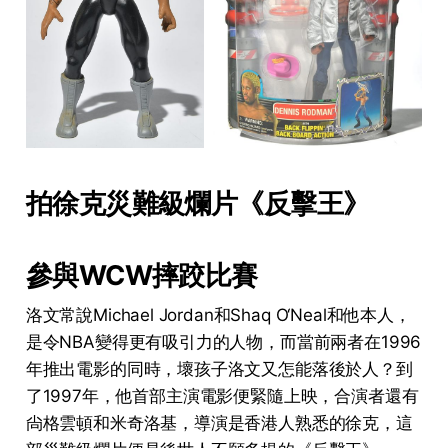
拍徐克災難級爛片《反擊王》
參與WCW摔跤比賽
洛文常說Michael Jordan和Shaq O‘Neal和他本人，
是令NBA變得更有吸引力的人物，而當前兩者在1996
年推出電影的同時，壞孩子洛文又怎能落後於人？到
了1997年，他首部主演電影便緊隨上映，合演者還有
尙格雲頓和米奇洛基，導演是香港人熟悉的徐克，這