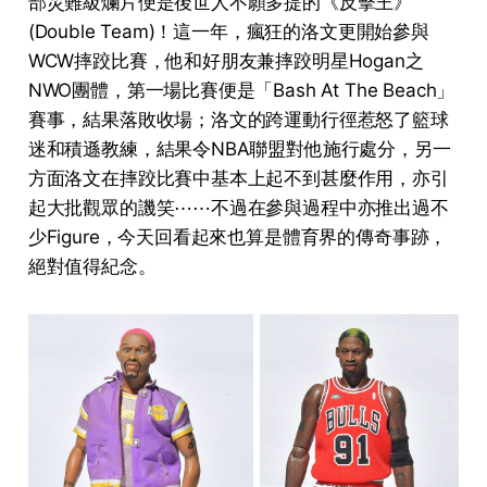
部災難級爛片便是後世人不願多提的《反擊王》
(Double Team)！這一年，瘋狂的洛文更開始參與
WCW摔跤比賽，他和好朋友兼摔跤明星Hogan之
NWO團體，第一場比賽便是「Bash At The Beach」
賽事，結果落敗收場；洛文的跨運動行徑惹怒了籃球
迷和積遜教練，結果令NBA聯盟對他施行處分，另一
方面洛文在摔跤比賽中基本上起不到甚麼作用，亦引
起大批觀眾的譏笑⋯⋯不過在參與過程中亦推出過不
少Figure，今天回看起來也算是體育界的傳奇事跡，
絕對值得紀念。