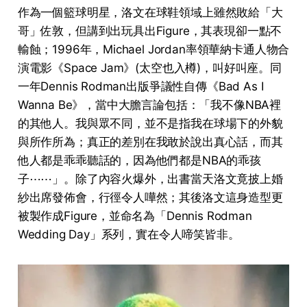
作為一個籃球明星，洛文在球鞋領域上雖然敗給「大
哥」佐敦，但講到出玩具出Figure，其表現卻一點不
輸蝕；1996年，Michael Jordan率領華納卡通人物合
演電影《Space Jam》(太空也入樽)，叫好叫座。同
一年Dennis Rodman出版爭議性自傳《Bad As I
Wanna Be》，當中大膽言論包括：「我不像NBA裡
的其他人。我與眾不同，並不是指我在球場下的外貌
與所作所為；真正的差別在我敢於說出真心話，而其
他人都是乖乖聽話的，因為他們都是NBA的乖孩
子⋯⋯」。除了內容火爆外，出書當天洛文竟披上婚
紗出席發佈會，行徑令人嘩然；其後洛文這身造型更
被製作成Figure，並命名為「Dennis Rodman
Wedding Day」系列，實在令人啼笑皆非。