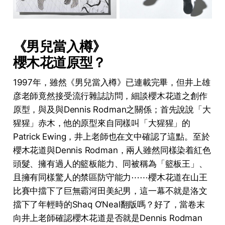
《男兒當入樽》
櫻木花道原型？
1997年，雖然《男兒當入樽》已連載完畢，但井上雄
彦老師竟然接受流行雜誌訪問，細談櫻木花道之創作
原型，與及與Dennis Rodman之關係；首先說說「大
猩猩」赤木，他的原型來自同樣叫「大猩猩」的
Patrick Ewing，井上老師也在文中確認了這點。至於
櫻木花道與Dennis Rodman，兩人雖然同樣染着紅色
頭髮、擁有過人的籃板能力、同被稱為「籃板王」、
且擁有同樣驚人的禁區防守能力⋯⋯櫻木花道在山王
比賽中擋下了巨無霸河田美紀男，這一幕不就是洛文
擋下了年輕時的Shaq O‘Neal翻版嗎？好了，當卷末
向井上老師確認櫻木花道是否就是Dennis Rodman