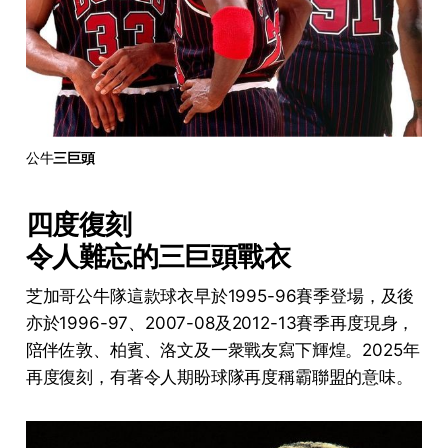
公牛
三巨頭
四度復刻
令人難忘的三巨頭戰衣
芝加哥公牛隊這款球衣早於1995-96賽季登場，及後
亦於1996-97、2007-08及2012-13賽季再度現身，
陪伴佐敦、柏賓、洛文及一衆戰友寫下輝煌。2025年
再度復刻，有著令人期盼球隊再度稱霸聯盟的意味。