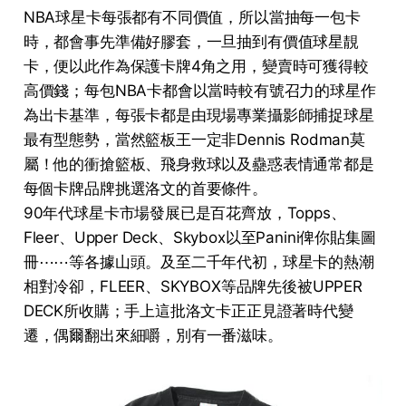
NBA球星卡每張都有不同價值，所以當抽每一包卡
時，都會事先準備好膠套，一旦抽到有價值球星靚
卡，便以此作為保護卡牌4角之用，變賣時可獲得較
高價錢；每包NBA卡都會以當時較有號召力的球星作
為出卡基準，每張卡都是由現場專業攝影師捕捉球星
最有型態勢，當然籃板王一定非Dennis Rodman莫
屬！他的衝搶籃板、飛身救球以及蠱惑表情通常都是
每個卡牌品牌挑選洛文的首要條件。
90年代球星卡市場發展已是百花齊放，Topps、
Fleer、Upper Deck、Skybox以至Panini俾你貼集圖
冊⋯⋯等各據山頭。及至二千年代初，球星卡的熱潮
相對冷卻，FLEER、SKYBOX等品牌先後被UPPER
DECK所收購；手上這批洛文卡正正見證著時代變
遷，偶爾翻出來細嚼，別有一番滋味。