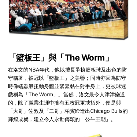
「籃板王」與「The Worm」
在洛文的NBA年代，他以擅長爭搶籃板球及出色的防
守稱著，被冠以「籃板王」之美譽；同時亦因為防守
時像蠕蟲般扭動身體並緊緊黏在對手身上，更被球迷
戲稱為「The Worm」。當然，洛文最令人津津樂道
的，除了職業生涯中擁有五枚冠軍戒指外，便是與
「大哥」佐敦及「二哥」柏賓締造出Chicago Bulls的
輝煌成就，建立令人永世傳頌的「公牛王朝」。