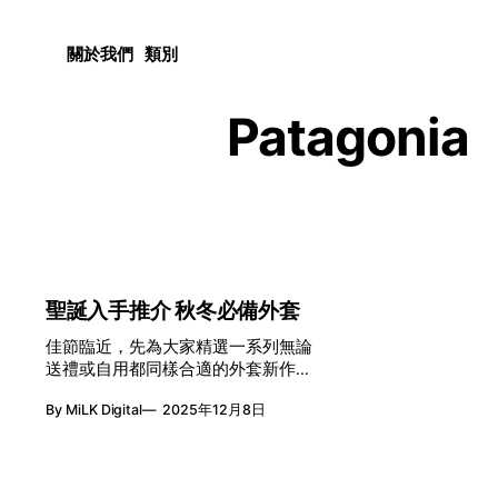
關於我們
類別
Patagonia
聖誕入手推介 秋冬必備外套
佳節臨近，先為大家精選一系列無論
送禮或自用都同樣合適的外套新作。
改良版Classic Retro-X，更復古、更
By MiLK Digital
2025年12月8日
環保！ Patagonia 2025年版Classic
Retro-X Fleece外套拉鍊口袋部分，參
巧了舊版Retro-X配置，由直向拉鏈改
為橫向。外套絨毛面料更改用100%