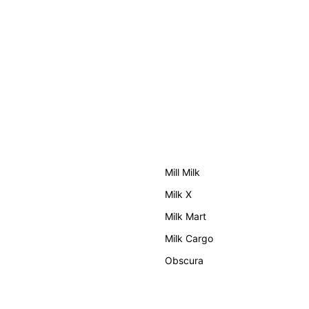
Mill Milk
Milk X
Milk Mart
Milk Cargo
Obscura