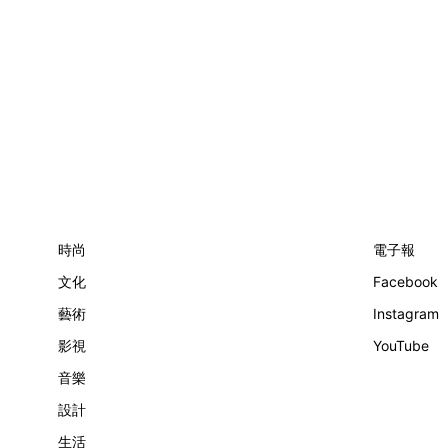
Repreve®再生聚酯纖維製造，並通過
OceanCycle認證，進一步為環保出
力，無疑是今年秋冬入手及佳節送禮
清單中的Top Tier！ 佳節送暖！靠環
保再生Fleece物料 可持續發展一向是
Patagonia的核心精神，今季男、女裝
的Fleece新作亦採用環保再生物料，
其中男裝Snap-T及女裝Fleece背心外
套款式更是不受潮流所限，可著用多
年，佳節送禮既顯心意，同時亦進一
步支持源頭減廢。 男、女裝機能外
套！能否入選你的願望清單﹖ 另外三
款外套更能針對不同環境及氣候所
時尚
電子報
需，男裝Isthmus Parka設計源於80年
文化
Facebook
代，經改良後除了保暖外更具備耐久
潑水處理。女裝Skysail更為3-in-1設
藝術
Instagram
計，著用靈活性極造，至於Cord
Fjord外套的燈芯絨物料則洋溢暖意。
影視
YouTube
音樂
設計
生活