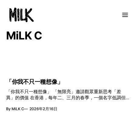
MiLK C
「你我不只一種想像」
「你我不只一種想像」 「無限亮」邀請觀眾重新思考「差
異」的價值 在香港，每年二、三月的春季，一個名字低調但
有力地發光—「無限亮」(No Limits) 。「無限亮」由香港藝術
By MiLK C
2026年2月16日
節與香港賽馬會慈善信託基金聯合呈獻，以共融藝術為核心，
八年來不只是帶來無數來自世界各地的優秀節目，更致力於在
本地建立屬於香港的共融創作生態。今年更首度與本地兩大旗
艦藝團強強聯手打造兩部深具意義的作品《遊延》及《弦上光
影》，展開一場前所未有的藝術對話，擦下多元藝術下的流動