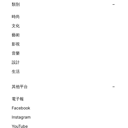
能量，全面開展一場無界限嘅藝術旅程。 第八屆「無限亮」
類別
以「你我不只一種想像」為題，從共融角度重新思索「差異」
的價值。不同能力人士是社會多樣性的一部分。每人皆擁有
時尚
「不同」能力與特質，當我們一齊生活、一齊創作、互相啟
文化
發，偏見與界線，也自然被藝術溶化。 「無限亮」2026精彩
節目包括: 2月27日至3月1日：帕拉管弦樂團《無邊狂想曲》/
藝術
音樂‧舞蹈 (開幕節目) 2月28日至3月1日：
影視
音樂
設計
生活
其他平台
電子報
Facebook
Instagram
YouTube